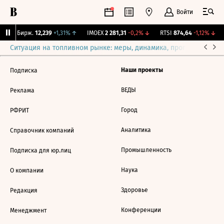
Войти
CNY Бирж.
12,239
+1,31%
↑
IMOEX
2 281,31
-0,2%
↓
RTSI
874,64
-1,12%
↓
Ситуация на топливном рынке: меры, динамика, прогнозы
Выб
Наши проекты
Подписка
ВЕДЫ
Реклама
Город
РФРИТ
Аналитика
Справочник компаний
Промышленность
Подписка для юр.лиц
Наука
О компании
Здоровье
Редакция
Конференции
Менеджмент