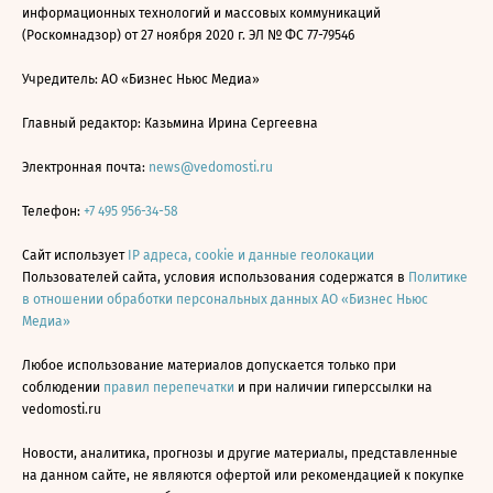
информационных технологий и массовых коммуникаций
(Роскомнадзор) от 27 ноября 2020 г. ЭЛ № ФС 77-79546
Учредитель: АО «Бизнес Ньюс Медиа»
Главный редактор: Казьмина Ирина Сергеевна
Электронная почта:
news@vedomosti.ru
Телефон:
+7 495 956-34-58
Сайт использует
IP адреса, cookie и данные геолокации
Пользователей сайта, условия использования содержатся в
Политике
в отношении обработки персональных данных АО «Бизнес Ньюс
Медиа»
Любое использование материалов допускается только при
соблюдении
правил перепечатки
и при наличии гиперссылки на
vedomosti.ru
Новости, аналитика, прогнозы и другие материалы, представленные
на данном сайте, не являются офертой или рекомендацией к покупке