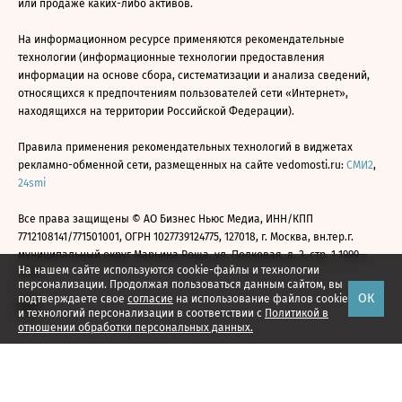
или продаже каких-либо активов.
На информационном ресурсе применяются рекомендательные
технологии (информационные технологии предоставления
информации на основе сбора, систематизации и анализа сведений,
относящихся к предпочтениям пользователей сети «Интернет»,
находящихся на территории Российской Федерации).
Правила применения рекомендательных технологий в виджетах
рекламно-обменной сети, размещенных на сайте vedomosti.ru:
СМИ2
,
24smi
Все права защищены © АО Бизнес Ньюс Медиа, ИНН/КПП
7712108141/771501001, ОГРН 1027739124775, 127018, г. Москва, вн.тер.г.
муниципальный округ Марьина Роща, ул. Полковая, д. 3, стр. 1 1999—
На нашем сайте используются cookie-файлы и технологии
2026
персонализации. Продолжая пользоваться данным сайтом, вы
ОК
подтверждаете свое
согласие
на использование файлов cookie
и технологий персонализации в соответствии с
Политикой в
отношении обработки персональных данных.