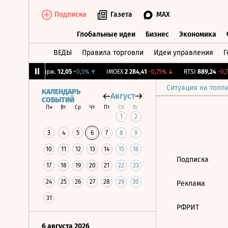
Подписка
Газета
MAX
Глобальные идеи
Бизнес
Экономика
ВЕДЫ
Правила торговли
Идеи управления
Г
Глобальные идеи
Бизнес
Экономик
4%
↓
CNY Бирж.
12,05
+0,5%
↑
IMOEX
2 284,41
-0,75%
↓
RTSI
889,24
-0,7
Ситуация на топл
КАЛЕНДАРЬ
Август
СОБЫТИЙ
Пн
Вт
Ср
Чт
Пт
Сб
Вс
1
2
3
4
5
6
7
8
9
10
11
12
13
14
15
16
Подписка
17
18
19
20
21
22
23
24
25
26
27
28
29
30
Реклама
31
РФРИТ
6 августа 2026