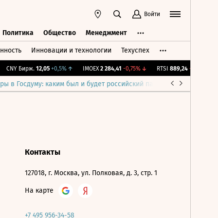
Войти
Политика
Общество
Менеджмент
нность
Инновации и технологии
Техуспех
ть
Политика
Общество
Менеджмент
CNY Бирж.
12,05
+0,5%
↑
IMOEX
2 284,41
-0,75%
↓
RTSI
889,24
-0,75%
↓
ры в Госдуму: каким был и будет российский парламент
Война н
Контакты
127018, г. Москва, ул. Полковая, д. 3, стр. 1
На карте
+7 495 956-34-58