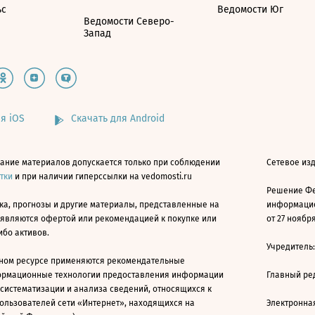
ьс
Ведомости Юг
Ведомости Северо-
Запад
я iOS
Скачать для Android
ание материалов допускается только при соблюдении
Сетевое изд
атки
и при наличии гиперссылки на vedomosti.ru
Решение Фе
ка, прогнозы и другие материалы, представленные на
информацио
 являются офертой или рекомендацией к покупке или
от 27 ноября
ибо активов.
Учредитель
ном ресурсе применяются рекомендательные
ормационные технологии предоставления информации
Главный ре
 систематизации и анализа сведений, относящихся к
ользователей сети «Интернет», находящихся на
Электронна