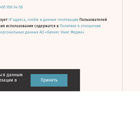
 495 956-34-58
ьзует
IP адреса, cookie и данные геолокации
Пользователей
овия использования содержатся в
Политике в отношении
персональных данных АО «Бизнес Ньюс Медиа»
ься данным
Принять
изации в