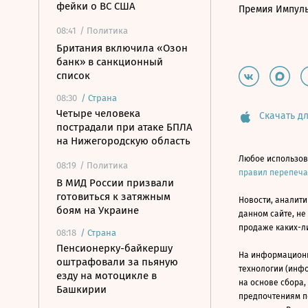
фейки о ВС США
Премия Импул
08:41
/ Политика
Британия включила «Озон
банк» в санкционный
список
08:30
/
Страна
Четыре человека
Скачать дл
пострадали при атаке БПЛА
на Нижегородскую область
Любое использов
08:19
/ Политика
правил перепеч
В МИД России призвали
готовиться к затяжным
Новости, аналити
боям на Украине
данном сайте, не
продаже каких-л
08:18
/
Страна
Пенсионерку-байкершу
На информацион
оштрафовали за пьяную
технологии (инф
езду на мотоцикле в
на основе сбора,
Башкирии
предпочтениям п