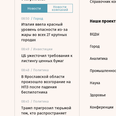
Справочник ко
Новости
Новости
компаний
08:50
/
Город
Наши проек
Италия ввела красный
уровень опасности из-за
ВЕДЫ
жары во всех 27 крупных
городах
Город
08:49
/ Инвестиции
ЦБ ужесточил требования к
Аналитика
листингу ценных бумаг
08:48
/ Политика
Промышленнос
В Ярославской области
произошло возгорание на
Наука
НПЗ после падения
беспилотника
Здоровье
08:45
/ Политика
Конференции
Трамп пригрозил тюрьмой
тем, кто распространяет