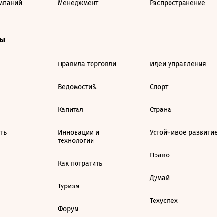
мпаний
Менеджмент
Распространение
ты
Правила торговли
Идеи управления
Ведомости&
Спорт
Капитал
Страна
ть
Инновации и
Устойчивое развити
технологии
Право
Как потратить
Думай
Туризм
Техуспех
Форум