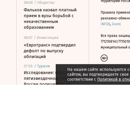
территории Росс
08:08
/ Общество
Фальков назвал платный
Правила примене
прием в вузы борьбой с
рекламно-обменно
некачественным
INFOX
,
24smi
образованием
Все права защищ
08:07
/ Инвестиции
7712108141/7715010
«Евротранс» подтвердил
муниципальный окр
дефолт по выпуску
облигаций
07:58
/
Туризм
На нашем сайте используются c
Исследование: ночь в
сайтом, вы подтверждаете свое
пятизвездочном отеле в
соответствии с
Политикой в отн
России подешевела на
10,6% за год
07:44
/
Город
Рынок недвижимости Дубая
в июле достиг $7,1 млрд
07:39
/ Бизнес
Хуснуллин предложил