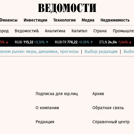
Финансы
Инвестиции
Технологии
Медиа
Недвижимость
ород
Ведомости&
Аналитика
Капитал
Страна
Промышле
а
Финансы
Инвестиции
Технологии
Медиа
Недвижимос
5%
↓
RGBI
115,32
+0,16%
↑
RGBITR
776,22
+0,18%
↑
ETLN
24,04
-1,64%
↓
ивном рынке: меры, динамика, прогнозы
Выбор редакции
Выбо
Подписка для юр.лиц
Архив
О компании
Обратная связь
Редакция
Справочный центр