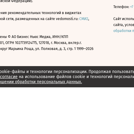
ийской Федерации).
Телефон:
+7
ния рекомендательных технологий в виджетах
й сети, размещенных на сайте vedomosti.ru:
СМИ2
,
Сайт испол
сайта, усл
обработки 
ены © АО Бизнес Ньюс Медиа, ИНН/КПП
01, ОГРН 1027739124775, 127018, г. Москва, вн.тер.г.
уг Марьина Роща, ул. Полковая, д. 3, стр. 1 1999—2026
ookie-файлы и технологии персонализации. Продолжая пользоват
согласие
на использование файлов cookie и технологий персонал
ошении обработки персональных данных.