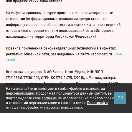
или продаже каких-либо активов.
На информационном ресурсе применяются рекомендательные
технологии (информационные технологии предоставления
информации на основе сбора, систематизации и анализа сведений,
относящихся к предпочтениям пользователей сети «Интернет»,
находящихся на территории Российской Федерации).
Правила применения рекомендательных технологий в виджетах
рекламно-обменной сети, размещенных на сайте vedomosti.ru:
СМИ2
,
24smi
Все права защищены © АО Бизнес Ньюс Медиа, ИНН/КПП
7712108141/771501001, ОГРН 1027739124775, 127018, г. Москва, вн.тер.г.
муниципальный округ Марьина Роща, ул. Полковая, д. 3, стр. 1 1999—
На нашем сайте используются cookie-файлы и технологии
2026
персонализации. Продолжая пользоваться данным сайтом, вы
ОК
подтверждаете свое
согласие
на использование файлов cookie
и технологий персонализации в соответствии с
Политикой в
отношении обработки персональных данных.