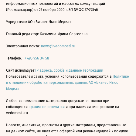
информационных технологий и массовых коммуникаций
(Роскомнадзор) от 27 ноября 2020 г. ЭЛ № ФС 77-79546
Учредитель: АО «Бизнес Ньюс Медиа»
Главный редактор: Казьмина Ирина Сергеевна
Электронная почта:
news@vedomosti.ru
Телефон:
+7 495 956-34-58
Сайт использует
IP адреса, cookie и данные геолокации
Пользователей сайта, условия использования содержатся в
Политике
в отношении обработки персональных данных АО «Бизнес Ньюс
Медиа»
Любое использование материалов допускается только при
соблюдении
правил перепечатки
и при наличии гиперссылки на
vedomosti.ru
Новости, аналитика, прогнозы и другие материалы, представленные
на данном сайте, не являются офертой или рекомендацией к покупке