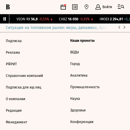
Войти
,18%
↑
VEON-RX
56,8
-0,53%
↓
CHKZ
16 050
-0,93%
↓
IMOEX
2 294,81
+0,3
Ситуация на топливном рынке: меры, динамика, прогнозы
Выб
Наши проекты
Подписка
ВЕДЫ
Реклама
Город
РФРИТ
Аналитика
Справочник компаний
Промышленность
Подписка для юр.лиц
Наука
О компании
Здоровье
Редакция
Конференции
Менеджмент