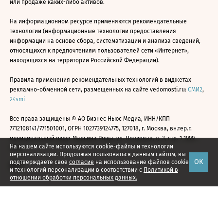
или продаже каких-либо активов.
На информационном ресурсе применяются рекомендательные
технологии (информационные технологии предоставления
информации на основе сбора, систематизации и анализа сведений,
относящихся к предпочтениям пользователей сети «Интернет»,
находящихся на территории Российской Федерации).
Правила применения рекомендательных технологий в виджетах
рекламно-обменной сети, размещенных на сайте vedomosti.ru:
СМИ2
,
24smi
Все права защищены © АО Бизнес Ньюс Медиа, ИНН/КПП
7712108141/771501001, ОГРН 1027739124775, 127018, г. Москва, вн.тер.г.
муниципальный округ Марьина Роща, ул. Полковая, д. 3, стр. 1 1999—
На нашем сайте используются cookie-файлы и технологии
2026
персонализации. Продолжая пользоваться данным сайтом, вы
ОК
подтверждаете свое
согласие
на использование файлов cookie
и технологий персонализации в соответствии с
Политикой в
отношении обработки персональных данных.