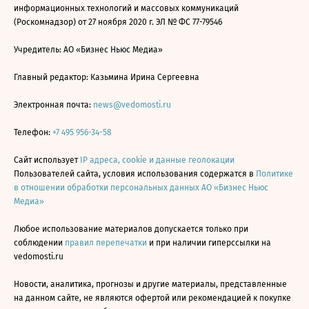
информационных технологий и массовых коммуникаций
(Роскомнадзор) от 27 ноября 2020 г. ЭЛ № ФС 77-79546
Учредитель: АО «Бизнес Ньюс Медиа»
Главный редактор: Казьмина Ирина Сергеевна
Электронная почта:
news@vedomosti.ru
Телефон:
+7 495 956-34-58
Сайт использует
IP адреса, cookie и данные геолокации
Пользователей сайта, условия использования содержатся в
Политике
в отношении обработки персональных данных АО «Бизнес Ньюс
Медиа»
Любое использование материалов допускается только при
соблюдении
правил перепечатки
и при наличии гиперссылки на
vedomosti.ru
Новости, аналитика, прогнозы и другие материалы, представленные
на данном сайте, не являются офертой или рекомендацией к покупке