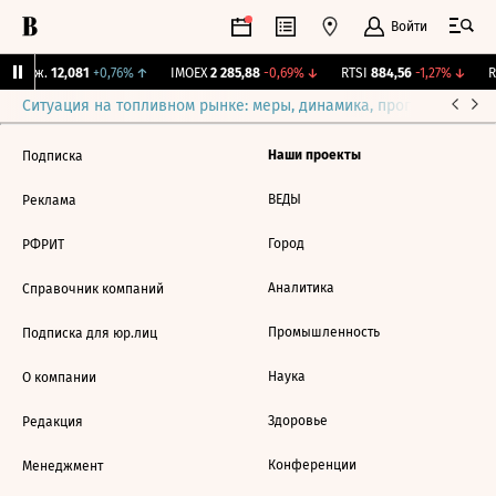
Войти
 Бирж.
12,081
+0,76%
↑
IMOEX
2 285,88
-0,69%
↓
RTSI
884,56
-1,27%
↓
R
Ситуация на топливном рынке: меры, динамика, прогнозы
Выб
Наши проекты
Подписка
ВЕДЫ
Реклама
Город
РФРИТ
Аналитика
Справочник компаний
Промышленность
Подписка для юр.лиц
Наука
О компании
Здоровье
Редакция
Конференции
Менеджмент