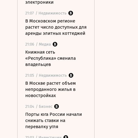
электроники
21:07
/ Недвижимость
В Московском регионе
растет число доступных для
аренды элитных коттеджей
21:06
/ Медиа
Книжная сеть
«Республика» сменила
владельцев
21:05
/ Недвижимость
В Москве растет объем
непроданного жилья в
новостройках
21:04
/ Бизнес
Порты юга России начали
снижать ставки на
перевалку угля
21:03
/ Инвестиции