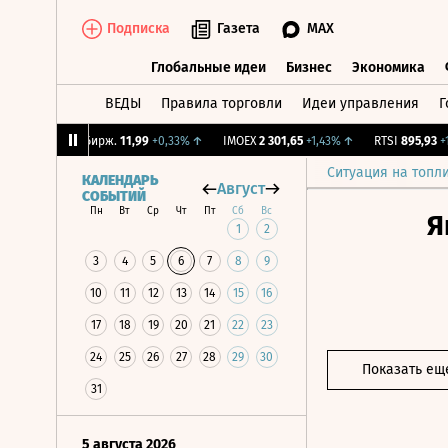
Подписка
Газета
MAX
Глобальные идеи
Бизнес
Экономика
ВЕДЫ
Правила торговли
Идеи управления
Г
Глобальные идеи
Бизнес
Экономик
2%
↑
CNY Бирж.
11,99
+0,33%
↑
IMOEX
2 301,65
+1,43%
↑
RTSI
895,93
+1,6
Ситуация на топл
КАЛЕНДАРЬ
Август
СОБЫТИЙ
Пн
Вт
Ср
Чт
Пт
Сб
Вс
Я
1
2
3
4
5
6
7
8
9
10
11
12
13
14
15
16
17
18
19
20
21
22
23
24
25
26
27
28
29
30
Показать ещ
31
5 августа 2026