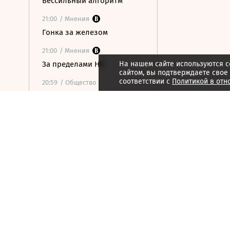
Бессильный алгоритм
21:00
/ Мнения
Гонка за железом
21:00
/ Мнения
За пределами HR
На нашем сайте используются c
сайтом, вы подтверждаете свое
соответствии с
Политикой в отн
20:59
/ Общество
В ООН предупредили о
риске роста числа
голодающих из-за
феномена Эль-Ниньо
20:34
/
Страна
Мужчина погиб при атаке
беспилотника на частный
дом в Курской области
20:14
/ Политика
Захарова обвинила
Макрона в призывах к
терактам против мирных