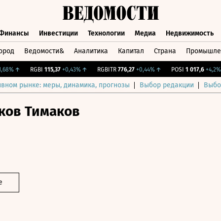
Финансы
Инвестиции
Технологии
Медиа
Недвижимость
ород
Ведомости&
Аналитика
Капитал
Страна
Промышле
а
Финансы
Инвестиции
Технологии
Медиа
Недвижимос
8%
↑
RGBI
115,37
+0,43%
↑
RGBITR
776,27
+0,44%
↑
POSI
1 017,6
+4,2%
↑
ивном рынке: меры, динамика, прогнозы
Выбор редакции
Выбо
ков Тимаков
е