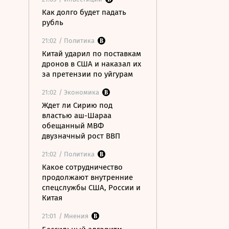
Как долго будет падать
рубль
21:02
/ Политика
Китай ударил по поставкам
дронов в США и наказал их
за претензии по уйгурам
21:02
/ Экономика
Ждет ли Сирию под
властью аш-Шараа
обещанный МВФ
двузначный рост ВВП
21:02
/ Политика
Какое сотрудничество
продолжают внутренние
спецслужбы США, России и
Китая
21:01
/ Мнения