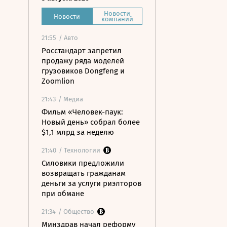
Новости
Новости
компаний
21:55
/ Авто
Росстандарт запретил
продажу ряда моделей
грузовиков Dongfeng и
Zoomlion
21:43
/ Медиа
Фильм «Человек-паук:
Новый день» собрал более
$1,1 млрд за неделю
21:40
/ Технологии
Силовики предложили
возвращать гражданам
деньги за услуги риэлторов
при обмане
21:34
/ Общество
Минздрав начал реформу