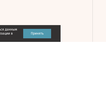
ься данным
Принять
изации в