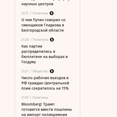
научных центров
21:31
/ Политика
О чем Путин говорил со
сменщиком Гладкова в
Белгородской области
21:26
/ Политика
Как партии
распределились в
бюллетене на выборах в
Госдуму
21:21
/ Общество
Число рабочих въездов в
РФ граждан Центральной
Азии сократилось на 15%
21:19
/ Политика
Bloomberg: Трамп
готовится ввести пошлины
на импорт поликремния