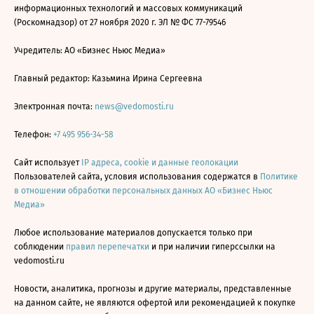
информационных технологий и массовых коммуникаций
(Роскомнадзор) от 27 ноября 2020 г. ЭЛ № ФС 77-79546
Учредитель: АО «Бизнес Ньюс Медиа»
Главный редактор: Казьмина Ирина Сергеевна
Электронная почта:
news@vedomosti.ru
Телефон:
+7 495 956-34-58
Сайт использует
IP адреса, cookie и данные геолокации
Пользователей сайта, условия использования содержатся в
Политике
в отношении обработки персональных данных АО «Бизнес Ньюс
Медиа»
Любое использование материалов допускается только при
соблюдении
правил перепечатки
и при наличии гиперссылки на
vedomosti.ru
Новости, аналитика, прогнозы и другие материалы, представленные
на данном сайте, не являются офертой или рекомендацией к покупке