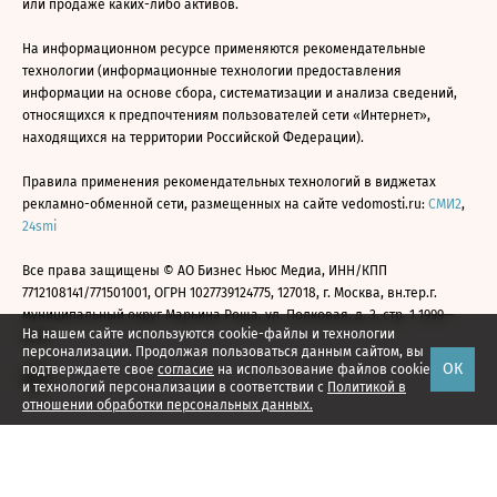
или продаже каких-либо активов.
На информационном ресурсе применяются рекомендательные
технологии (информационные технологии предоставления
информации на основе сбора, систематизации и анализа сведений,
относящихся к предпочтениям пользователей сети «Интернет»,
находящихся на территории Российской Федерации).
Правила применения рекомендательных технологий в виджетах
рекламно-обменной сети, размещенных на сайте vedomosti.ru:
СМИ2
,
24smi
Все права защищены © АО Бизнес Ньюс Медиа, ИНН/КПП
7712108141/771501001, ОГРН 1027739124775, 127018, г. Москва, вн.тер.г.
муниципальный округ Марьина Роща, ул. Полковая, д. 3, стр. 1 1999—
На нашем сайте используются cookie-файлы и технологии
2026
персонализации. Продолжая пользоваться данным сайтом, вы
ОК
подтверждаете свое
согласие
на использование файлов cookie
и технологий персонализации в соответствии с
Политикой в
отношении обработки персональных данных.