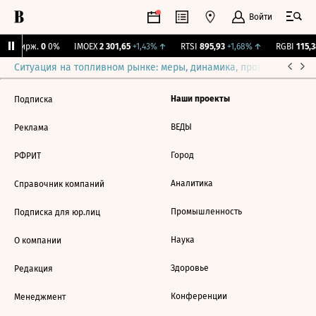
Войти
NY Бирж.
0
0%
IMOEX
2 301,65
+1,43%
↑
RTSI
895,93
+1,68%
↑
RGBI
115,3
Ситуация на топливном рынке: меры, динамика, прогнозы
Выб
Наши проекты
Подписка
ВЕДЫ
Реклама
Город
РФРИТ
Аналитика
Справочник компаний
Промышленность
Подписка для юр.лиц
Наука
О компании
Здоровье
Редакция
Конференции
Менеджмент