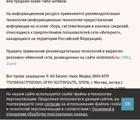
или продаже каких-либо активов.
На информационном ресурсе применяются рекомендательные
технологии (информационные технологии предоставления
информации на основе сбора, систематизации и анализа сведений,
относящихся к предпочтениям пользователей сети «Интернет»,
находящихся на территории Российской Федерации).
Правила применения рекомендательных технологий в виджетах
рекламно-обменной сети, размещенных на сайте vedomosti.ru:
СМИ2
,
24smi
Все права защищены © АО Бизнес Ньюс Медиа, ИНН/КПП
7712108141/771501001, ОГРН 1027739124775, 127018, г. Москва, вн.тер.г.
муниципальный округ Марьина Роща, ул. Полковая, д. 3, стр. 1 1999—
На нашем сайте используются cookie-файлы и технологии
2026
персонализации. Продолжая пользоваться данным сайтом, вы
ОК
подтверждаете свое
согласие
на использование файлов cookie
и технологий персонализации в соответствии с
Политикой в
отношении обработки персональных данных.