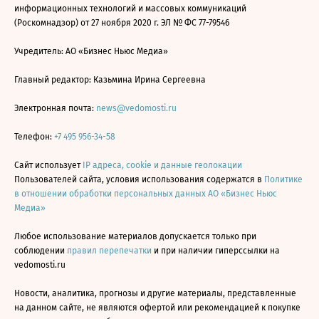
информационных технологий и массовых коммуникаций
(Роскомнадзор) от 27 ноября 2020 г. ЭЛ № ФС 77-79546
Учредитель: АО «Бизнес Ньюс Медиа»
Главный редактор: Казьмина Ирина Сергеевна
Электронная почта:
news@vedomosti.ru
Телефон:
+7 495 956-34-58
Сайт использует
IP адреса, cookie и данные геолокации
Пользователей сайта, условия использования содержатся в
Политике
в отношении обработки персональных данных АО «Бизнес Ньюс
Медиа»
Любое использование материалов допускается только при
соблюдении
правил перепечатки
и при наличии гиперссылки на
vedomosti.ru
Новости, аналитика, прогнозы и другие материалы, представленные
на данном сайте, не являются офертой или рекомендацией к покупке