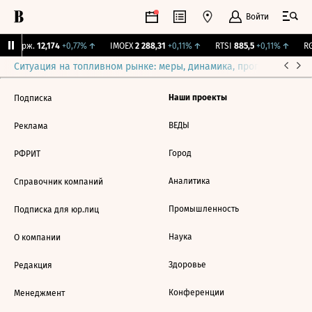
Войти
Y Бирж.
12,174
+0,77%
↑
IMOEX
2 288,31
+0,11%
↑
RTSI
885,5
+0,11%
↑
RG
Ситуация на топливном рынке: меры, динамика, прогнозы
Выб
Наши проекты
Подписка
ВЕДЫ
Реклама
Город
РФРИТ
Аналитика
Справочник компаний
Промышленность
Подписка для юр.лиц
Наука
О компании
Здоровье
Редакция
Конференции
Менеджмент