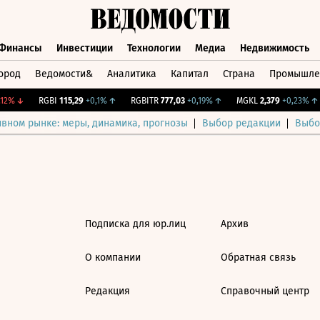
Финансы
Инвестиции
Технологии
Медиа
Недвижимость
ород
Ведомости&
Аналитика
Капитал
Страна
Промышле
а
Финансы
Инвестиции
Технологии
Медиа
Недвижимос
12%
↓
RGBI
115,29
+0,1%
↑
RGBITR
777,03
+0,19%
↑
MGKL
2,379
+0,23%
↑
ивном рынке: меры, динамика, прогнозы
Выбор редакции
Выбо
Подписка для юр.лиц
Архив
О компании
Обратная связь
Редакция
Справочный центр