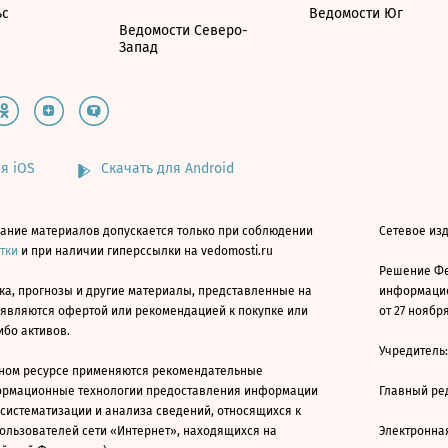
ьс
Ведомости Юг
Ведомости Северо-
Запад
я iOS
Скачать для Android
ание материалов допускается только при соблюдении
Сетевое изд
атки
и при наличии гиперссылки на vedomosti.ru
Решение Фе
ка, прогнозы и другие материалы, представленные на
информацио
 являются офертой или рекомендацией к покупке или
от 27 ноября
ибо активов.
Учредитель
ном ресурсе применяются рекомендательные
ормационные технологии предоставления информации
Главный ре
 систематизации и анализа сведений, относящихся к
ользователей сети «Интернет», находящихся на
Электронна