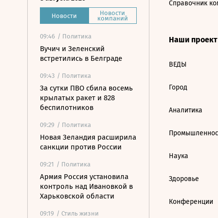
Справочник ко
Новости
Новости
компаний
09:46
/ Политика
Наши проек
Вучич и Зеленский
встретились в Белграде
ВЕДЫ
09:43
/ Политика
Город
За сутки ПВО сбила восемь
крылатых ракет и 828
беспилотников
Аналитика
09:29
/ Политика
Промышленнос
Новая Зеландия расширила
санкции против России
Наука
09:21
/ Политика
Армия Россия установила
Здоровье
контроль над Ивановкой в
Харьковской области
Конференции
09:19
/ Стиль жизни