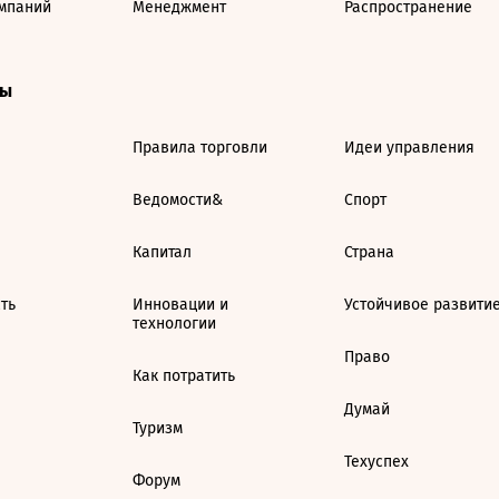
мпаний
Менеджмент
Распространение
ты
Правила торговли
Идеи управления
Ведомости&
Спорт
Капитал
Страна
ть
Инновации и
Устойчивое развити
технологии
Право
Как потратить
Думай
Туризм
Техуспех
Форум