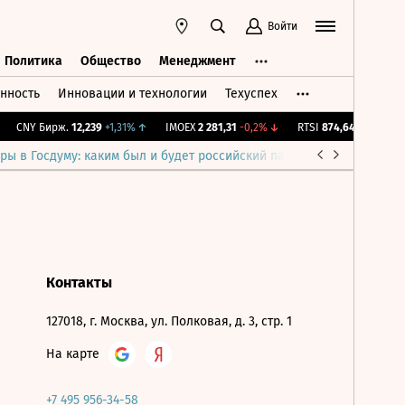
Войти
Политика
Общество
Менеджмент
нность
Инновации и технологии
Техуспех
ть
Политика
Общество
Менеджмент
CNY Бирж.
12,239
+1,31%
↑
IMOEX
2 281,31
-0,2%
↓
RTSI
874,64
-1,12%
↓
ры в Госдуму: каким был и будет российский парламент
Война н
Контакты
127018, г. Москва, ул. Полковая, д. 3, стр. 1
На карте
+7 495 956-34-58