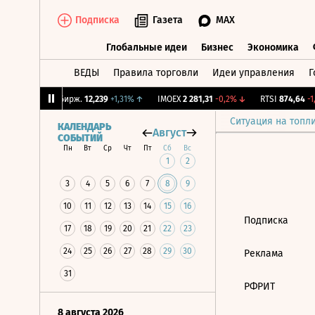
Подписка
Газета
MAX
Глобальные идеи
Бизнес
Экономика
ВЕДЫ
Правила торговли
Идеи управления
Г
Глобальные идеи
Бизнес
Экономик
23%
↑
CNY Бирж.
12,239
+1,31%
↑
IMOEX
2 281,31
-0,2%
↓
RTSI
874,64
-1,
Ситуация на топл
КАЛЕНДАРЬ
Август
СОБЫТИЙ
Пн
Вт
Ср
Чт
Пт
Сб
Вс
1
2
3
4
5
6
7
8
9
10
11
12
13
14
15
16
Подписка
17
18
19
20
21
22
23
24
25
26
27
28
29
30
Реклама
31
РФРИТ
8 августа 2026