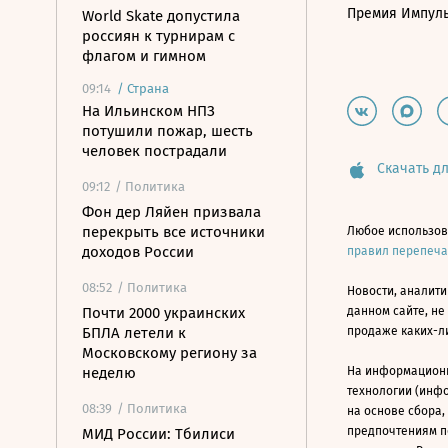
Премия Импул
World Skate допустила
россиян к турнирам с
флагом и гимном
09:14
/
Страна
На Ильинском НПЗ
потушили пожар, шесть
человек пострадали
Скачать дл
09:12
/ Политика
Фон дер Ляйен призвала
перекрыть все источники
Любое использов
доходов России
правил перепеч
08:52
/ Политика
Новости, аналити
Почти 2000 украинских
данном сайте, не
БПЛА летели к
продаже каких-л
Московскому региону за
неделю
На информацион
технологии (инф
08:39
/ Политика
на основе сбора,
предпочтениям п
МИД России: Тбилиси