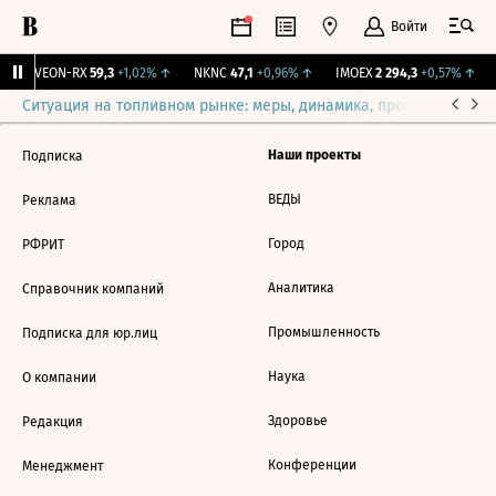
Войти
↑
VEON-RX
59,3
+1,02%
↑
NKNC
47,1
+0,96%
↑
IMOEX
2 294,3
+0,57%
↑
Ситуация на топливном рынке: меры, динамика, прогнозы
Выб
Наши проекты
Подписка
ВЕДЫ
Реклама
Город
РФРИТ
Аналитика
Справочник компаний
Промышленность
Подписка для юр.лиц
Наука
О компании
Здоровье
Редакция
Конференции
Менеджмент