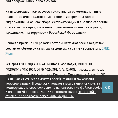
или продаже каких-либо активов.
На информационном ресурсе применяются рекомендательные
технологии (информационные технологии предоставления
информации на основе сбора, систематизации и анализа сведений,
относящихся к предпочтениям пользователей сети «Интернет»,
находящихся на территории Российской Федерации).
Правила применения рекомендательных технологий в виджетах
рекламно-обменной сети, размещенных на сайте vedomosti.ru:
СМИ2
,
24smi
Все права защищены © АО Бизнес Ньюс Медиа, ИНН/КПП
7712108141/771501001, ОГРН 1027739124775, 127018, г. Москва, вн.тер.г.
муниципальный округ Марьина Роща, ул. Полковая, д. 3, стр. 1 1999—
На нашем сайте используются cookie-файлы и технологии
2026
персонализации. Продолжая пользоваться данным сайтом, вы
ОК
подтверждаете свое
согласие
на использование файлов cookie
и технологий персонализации в соответствии с
Политикой в
отношении обработки персональных данных.