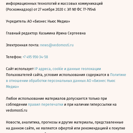
информационных технологий и массовых коммуникаций
(Роскомнадзор) от 27 ноября 2020 г. ЭЛ № ФС 77-79546
Учредитель: АО «Бизнес Ньюс Медиа»
Главный редактор: Казьмина Ирина Сергеевна
Электронная почта:
news@vedomosti.ru
Телефон:
+7 495 956-34-58
Сайт использует
IP адреса, cookie и данные геолокации
Пользователей сайта, условия использования содержатся в
Политике
в отношении обработки персональных данных АО «Бизнес Ньюс
Медиа»
Любое использование материалов допускается только при
соблюдении
правил перепечатки
и при наличии гиперссылки на
vedomosti.ru
Новости, аналитика, прогнозы и другие материалы, представленные
на данном сайте, не являются офертой или рекомендацией к покупке