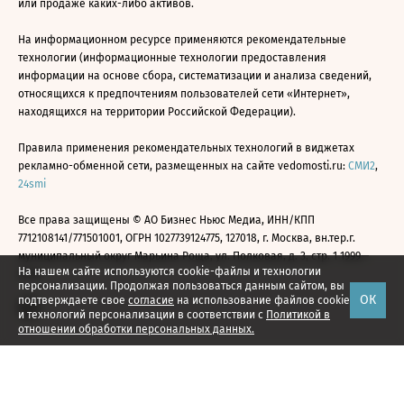
или продаже каких-либо активов.
На информационном ресурсе применяются рекомендательные
технологии (информационные технологии предоставления
информации на основе сбора, систематизации и анализа сведений,
относящихся к предпочтениям пользователей сети «Интернет»,
находящихся на территории Российской Федерации).
Правила применения рекомендательных технологий в виджетах
рекламно-обменной сети, размещенных на сайте vedomosti.ru:
СМИ2
,
24smi
Все права защищены © АО Бизнес Ньюс Медиа, ИНН/КПП
7712108141/771501001, ОГРН 1027739124775, 127018, г. Москва, вн.тер.г.
муниципальный округ Марьина Роща, ул. Полковая, д. 3, стр. 1 1999—
На нашем сайте используются cookie-файлы и технологии
2026
персонализации. Продолжая пользоваться данным сайтом, вы
ОК
подтверждаете свое
согласие
на использование файлов cookie
и технологий персонализации в соответствии с
Политикой в
отношении обработки персональных данных.