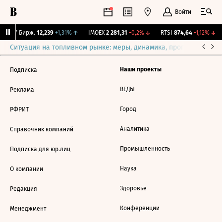
Войти
CNY Бирж.
12,239
+1,31%
↑
IMOEX
2 281,31
-0,2%
↓
RTSI
874,64
-1,12%
↓
Ситуация на топливном рынке: меры, динамика, прогнозы
Выб
Наши проекты
Подписка
ВЕДЫ
Реклама
Город
РФРИТ
Аналитика
Справочник компаний
Промышленность
Подписка для юр.лиц
Наука
О компании
Здоровье
Редакция
Конференции
Менеджмент