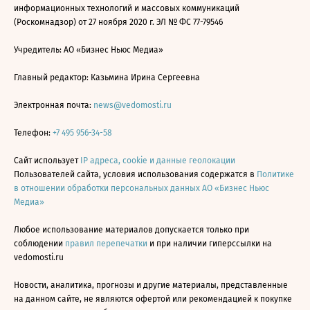
информационных технологий и массовых коммуникаций
(Роскомнадзор) от 27 ноября 2020 г. ЭЛ № ФС 77-79546
Учредитель: АО «Бизнес Ньюс Медиа»
Главный редактор: Казьмина Ирина Сергеевна
Электронная почта:
news@vedomosti.ru
Телефон:
+7 495 956-34-58
Сайт использует
IP адреса, cookie и данные геолокации
Пользователей сайта, условия использования содержатся в
Политике
в отношении обработки персональных данных АО «Бизнес Ньюс
Медиа»
Любое использование материалов допускается только при
соблюдении
правил перепечатки
и при наличии гиперссылки на
vedomosti.ru
Новости, аналитика, прогнозы и другие материалы, представленные
на данном сайте, не являются офертой или рекомендацией к покупке