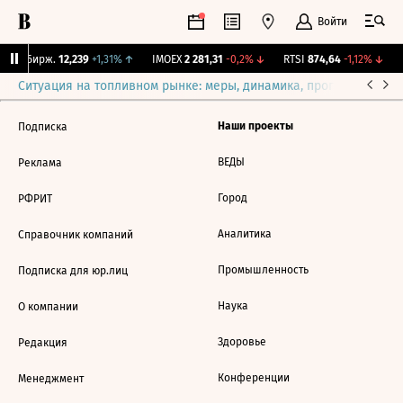
Войти
CNY Бирж.
12,239
+1,31%
↑
IMOEX
2 281,31
-0,2%
↓
RTSI
874,64
-1,12%
↓
R
Ситуация на топливном рынке: меры, динамика, прогнозы
Выб
Наши проекты
Подписка
ВЕДЫ
Реклама
Город
РФРИТ
Аналитика
Справочник компаний
Промышленность
Подписка для юр.лиц
Наука
О компании
Здоровье
Редакция
Конференции
Менеджмент