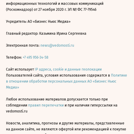
информационных технологий и массовых коммуникаций
(Роскомнадзор) от 27 ноября 2020 г. ЭЛ № ФС 77-79546
Учредитель: АО «Бизнес Ньюс Медиа»
Главный редактор: Казьмина Ирина Сергеевна
Электронная почта:
news@vedomosti.ru
Телефон:
+7 495 956-34-58
Сайт использует
IP адреса, cookie и данные геолокации
Пользователей сайта, условия использования содержатся в
Политике
в отношении обработки персональных данных АО «Бизнес Ньюс
Медиа»
Любое использование материалов допускается только при
соблюдении
правил перепечатки
и при наличии гиперссылки на
vedomosti.ru
Новости, аналитика, прогнозы и другие материалы, представленные
на данном сайте, не являются офертой или рекомендацией к покупке