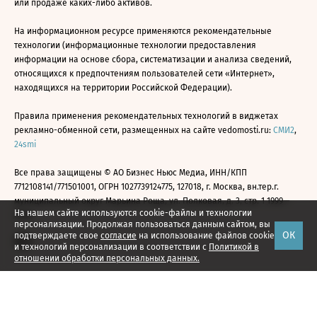
или продаже каких-либо активов.
На информационном ресурсе применяются рекомендательные
технологии (информационные технологии предоставления
информации на основе сбора, систематизации и анализа сведений,
относящихся к предпочтениям пользователей сети «Интернет»,
находящихся на территории Российской Федерации).
Правила применения рекомендательных технологий в виджетах
рекламно-обменной сети, размещенных на сайте vedomosti.ru:
СМИ2
,
24smi
Все права защищены © АО Бизнес Ньюс Медиа, ИНН/КПП
7712108141/771501001, ОГРН 1027739124775, 127018, г. Москва, вн.тер.г.
муниципальный округ Марьина Роща, ул. Полковая, д. 3, стр. 1 1999—
На нашем сайте используются cookie-файлы и технологии
2026
персонализации. Продолжая пользоваться данным сайтом, вы
ОК
подтверждаете свое
согласие
на использование файлов cookie
и технологий персонализации в соответствии с
Политикой в
отношении обработки персональных данных.