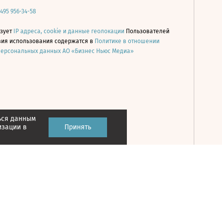
 495 956-34-58
ьзует
IP адреса, cookie и данные геолокации
Пользователей
овия использования содержатся в
Политике в отношении
персональных данных АО «Бизнес Ньюс Медиа»
ься данным
Принять
изации в