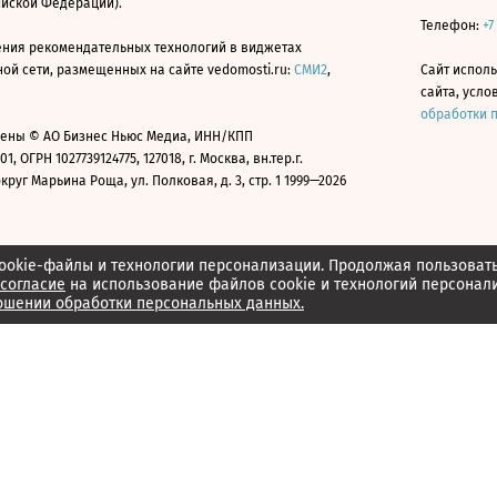
ийской Федерации).
Телефон:
+7
ния рекомендательных технологий в виджетах
й сети, размещенных на сайте vedomosti.ru:
СМИ2
,
Сайт испол
сайта, усл
обработки 
ены © АО Бизнес Ньюс Медиа, ИНН/КПП
01, ОГРН 1027739124775, 127018, г. Москва, вн.тер.г.
уг Марьина Роща, ул. Полковая, д. 3, стр. 1 1999—2026
ookie-файлы и технологии персонализации. Продолжая пользоват
согласие
на использование файлов cookie и технологий персонал
ошении обработки персональных данных.