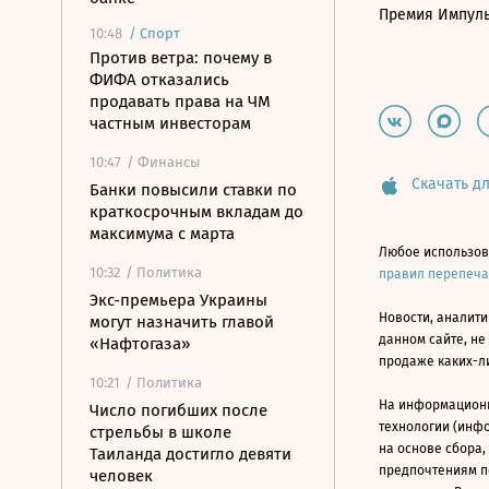
Премия Импул
10:48
/
Спорт
Против ветра: почему в
ФИФА отказались
продавать права на ЧМ
частным инвесторам
10:47
/ Финансы
Скачать дл
Банки повысили ставки по
краткосрочным вкладам до
максимума с марта
Любое использов
10:32
/ Политика
правил перепеч
Экс-премьера Украины
Новости, аналити
могут назначить главой
данном сайте, не
«Нафтогаза»
продаже каких-л
10:21
/ Политика
На информацион
Число погибших после
технологии (инф
стрельбы в школе
на основе сбора,
Таиланда достигло девяти
предпочтениям п
человек