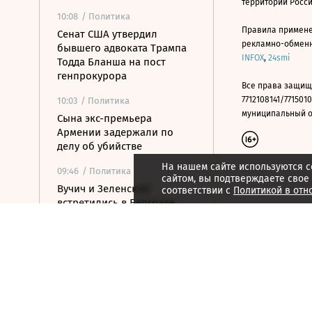
территории Росс
10:08
/ Политика
Правила примене
Сенат США утвердил
рекламно-обменно
бывшего адвоката Трампа
INFOX
,
24smi
Тодда Бланша на пост
генпрокурора
Все права защищ
7712108141/7715010
10:03
/ Политика
муниципальный окр
Сына экс-премьера
Армении задержали по
делу об убийстве
На нашем сайте используются c
09:46
/ Политика
сайтом, вы подтверждаете свое
Вучич и Зеленский
соответствии с
Политикой в отн
встретились в Белграде
09:43
/ Политика
За сутки ПВО сбила восемь
крылатых ракет и 828
беспилотников
09:29
/ Политика