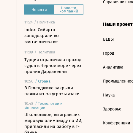
Справочник ко
Новости
Новости
компаний
11:24
/ Политика
Наши проек
Index: Сийярто
заподозрили во
ВЕДЫ
взяточничестве
11:09
/ Политика
Город
Турция ограничила проход
судов в Черное море через
Аналитика
пролив Дарданеллы
Промышленнос
10:56
/
Страна
В Геленджике закрыли
пляжи из-за угрозы атаки
Наука
10:48
/
Технологии и
Инновации
Здоровье
Школьников, выигравших
мировую олимпиаду по ИИ,
Конференции
пригласили на работу в Т-
банке