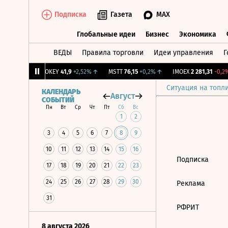
Подписка
Газета
MAX
Глобальные идеи
Бизнес
Экономика
ВЕДЫ
Правила торговли
Идеи управления
Г
Глобальные идеи
Бизнес
Экономик
39
+1,31%
↑
OKEY
41,9
+2,52%
↑
MSTT
76,15
+0,2%
↑
IMOEX
2 281,31
-0,2%
Ситуация на топл
КАЛЕНДАРЬ
Август
СОБЫТИЙ
Пн
Вт
Ср
Чт
Пт
Сб
Вс
1
2
3
4
5
6
7
8
9
10
11
12
13
14
15
16
Подписка
17
18
19
20
21
22
23
24
25
26
27
28
29
30
Реклама
31
РФРИТ
8 августа 2026