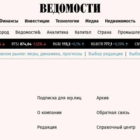
Финансы
Инвестиции
Технологии
Медиа
Недвижимость
ород
Ведомости&
Аналитика
Капитал
Страна
Промышле
а
Финансы
Инвестиции
Технологии
Медиа
Недвижимос
↓
RTSI
874,64
-1,12%
↓
RGBI
115,3
+0,1%
↑
RGBITR
777,1
+0,19%
↑
CNY 
ивном рынке: меры, динамика, прогнозы
Выбор редакции
Выбо
Подписка для юр.лиц
Архив
О компании
Обратная связь
Редакция
Справочный центр