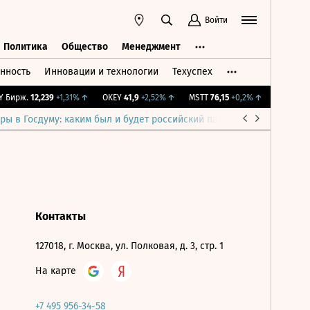
Войти
Политика
Общество
Менеджмент
нность
Инновации и технологии
Техуспех
ть
Политика
Общество
Менеджмент
Бирж.
12,239
+1,31%
↑
OKEY
41,9
+2,52%
↑
MSTT
76,15
+0,2%
↑
IMOEX
2 28
ры в Госдуму: каким был и будет российский парламент
Война н
Контакты
127018, г. Москва, ул. Полковая, д. 3, стр. 1
На карте
+7 495 956-34-58