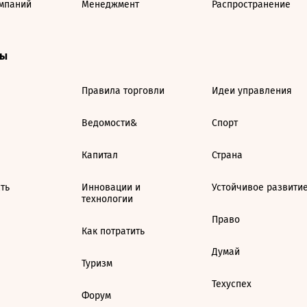
мпаний
Менеджмент
Распространение
ты
Правила торговли
Идеи управления
Ведомости&
Спорт
Капитал
Страна
ть
Инновации и
Устойчивое развити
технологии
Право
Как потратить
Думай
Туризм
Техуспех
Форум