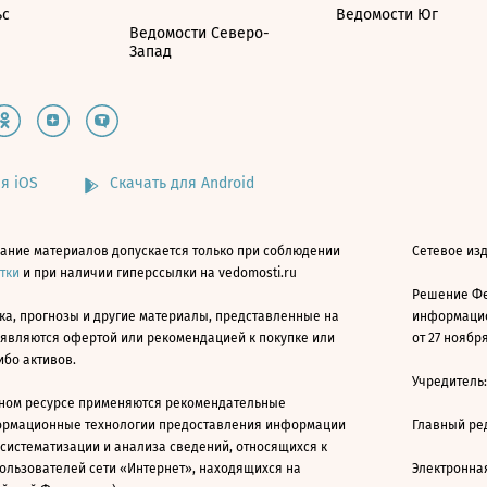
ьс
Ведомости Юг
Ведомости Северо-
Запад
я iOS
Скачать для Android
ание материалов допускается только при соблюдении
Сетевое изд
атки
и при наличии гиперссылки на vedomosti.ru
Решение Фе
ка, прогнозы и другие материалы, представленные на
информацио
 являются офертой или рекомендацией к покупке или
от 27 ноября
ибо активов.
Учредитель
ном ресурсе применяются рекомендательные
ормационные технологии предоставления информации
Главный ре
 систематизации и анализа сведений, относящихся к
ользователей сети «Интернет», находящихся на
Электронна