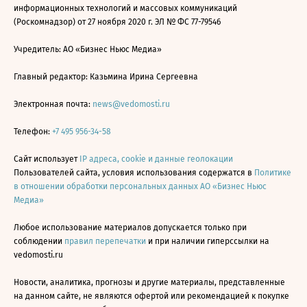
информационных технологий и массовых коммуникаций
(Роскомнадзор) от 27 ноября 2020 г. ЭЛ № ФС 77-79546
Учредитель: АО «Бизнес Ньюс Медиа»
Главный редактор: Казьмина Ирина Сергеевна
Электронная почта:
news@vedomosti.ru
Телефон:
+7 495 956-34-58
Сайт использует
IP адреса, cookie и данные геолокации
Пользователей сайта, условия использования содержатся в
Политике
в отношении обработки персональных данных АО «Бизнес Ньюс
Медиа»
Любое использование материалов допускается только при
соблюдении
правил перепечатки
и при наличии гиперссылки на
vedomosti.ru
Новости, аналитика, прогнозы и другие материалы, представленные
на данном сайте, не являются офертой или рекомендацией к покупке