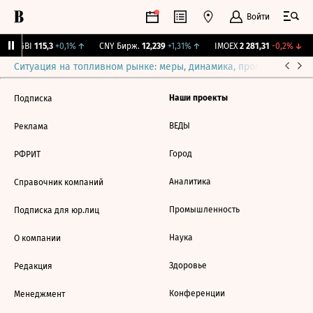
Войти
RGBI
115,3
+0,1%
↑
CNY Бирж.
12,239
+1,31%
↑
IMOEX
2 281,31
-0,2%
↓
Ситуация на топливном рынке: меры, динамика, прогнозы
Выб
Наши проекты
Подписка
ВЕДЫ
Реклама
Город
РФРИТ
Аналитика
Справочник компаний
Промышленность
Подписка для юр.лиц
Наука
О компании
Здоровье
Редакция
Конференции
Менеджмент