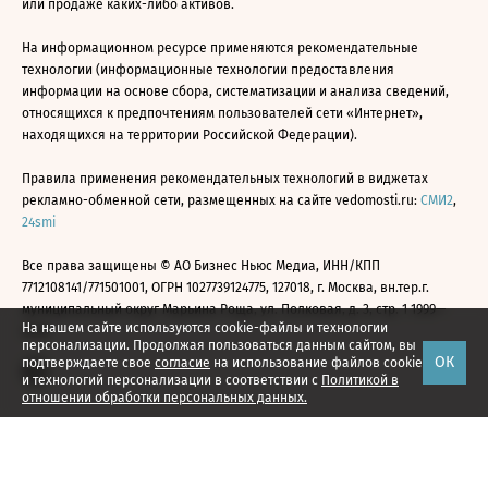
или продаже каких-либо активов.
На информационном ресурсе применяются рекомендательные
технологии (информационные технологии предоставления
информации на основе сбора, систематизации и анализа сведений,
относящихся к предпочтениям пользователей сети «Интернет»,
находящихся на территории Российской Федерации).
Правила применения рекомендательных технологий в виджетах
рекламно-обменной сети, размещенных на сайте vedomosti.ru:
СМИ2
,
24smi
Все права защищены © АО Бизнес Ньюс Медиа, ИНН/КПП
7712108141/771501001, ОГРН 1027739124775, 127018, г. Москва, вн.тер.г.
муниципальный округ Марьина Роща, ул. Полковая, д. 3, стр. 1 1999—
На нашем сайте используются cookie-файлы и технологии
2026
персонализации. Продолжая пользоваться данным сайтом, вы
ОК
подтверждаете свое
согласие
на использование файлов cookie
и технологий персонализации в соответствии с
Политикой в
отношении обработки персональных данных.