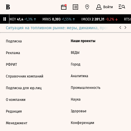
Войти
↑
OKEY
41,4
+1,3%
↑
MRKS
0,393
+1,55%
↑
IMOEX
2 281,31
-0,2%
↓
RTSI
Ситуация на топливном рынке: меры, динамика, прогнозы
Выб
Наши проекты
Подписка
ВЕДЫ
Реклама
Город
РФРИТ
Аналитика
Справочник компаний
Промышленность
Подписка для юр.лиц
Наука
О компании
Здоровье
Редакция
Конференции
Менеджмент