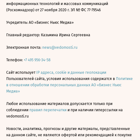
информационных технологий и массовых коммуникаций
(Роскомнадзор) от 27 ноября 2020 г. ЭЛ № ФС 77-79546
Учредитель: АО «Бизнес Ньюс Медиа»
Главный редактор: Казьмина Ирина Сергеевна
Электронная почта:
news@vedomosti.ru
Телефон:
+7 495 956-34-58
Сайт использует
IP адреса, cookie и данные геолокации
Пользователей сайта, условия использования содержатся в
Политике
в отношении обработки персональных данных АО «Бизнес Ньюс
Медиа»
Любое использование материалов допускается только при
соблюдении
правил перепечатки
и при наличии гиперссылки на
vedomosti.ru
Новости, аналитика, прогнозы и другие материалы, представленные
на данном сайте, не являются офертой или рекомендацией к покупке