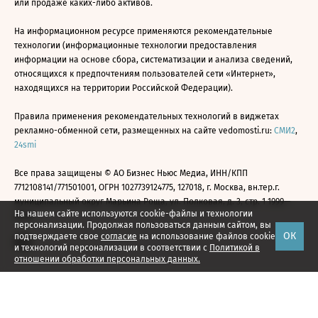
или продаже каких-либо активов.
На информационном ресурсе применяются рекомендательные
технологии (информационные технологии предоставления
информации на основе сбора, систематизации и анализа сведений,
относящихся к предпочтениям пользователей сети «Интернет»,
находящихся на территории Российской Федерации).
Правила применения рекомендательных технологий в виджетах
рекламно-обменной сети, размещенных на сайте vedomosti.ru:
СМИ2
,
24smi
Все права защищены © АО Бизнес Ньюс Медиа, ИНН/КПП
7712108141/771501001, ОГРН 1027739124775, 127018, г. Москва, вн.тер.г.
муниципальный округ Марьина Роща, ул. Полковая, д. 3, стр. 1 1999—
На нашем сайте используются cookie-файлы и технологии
2026
персонализации. Продолжая пользоваться данным сайтом, вы
ОК
подтверждаете свое
согласие
на использование файлов cookie
и технологий персонализации в соответствии с
Политикой в
отношении обработки персональных данных.