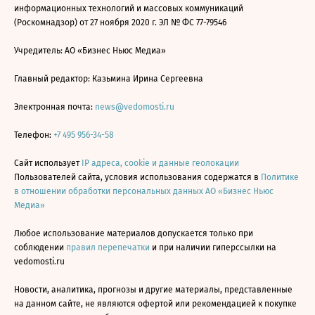
информационных технологий и массовых коммуникаций
(Роскомнадзор) от 27 ноября 2020 г. ЭЛ № ФС 77-79546
Учредитель: АО «Бизнес Ньюс Медиа»
Главный редактор: Казьмина Ирина Сергеевна
Электронная почта:
news@vedomosti.ru
Телефон:
+7 495 956-34-58
Сайт использует
IP адреса, cookie и данные геолокации
Пользователей сайта, условия использования содержатся в
Политике
в отношении обработки персональных данных АО «Бизнес Ньюс
Медиа»
Любое использование материалов допускается только при
соблюдении
правил перепечатки
и при наличии гиперссылки на
vedomosti.ru
Новости, аналитика, прогнозы и другие материалы, представленные
на данном сайте, не являются офертой или рекомендацией к покупке