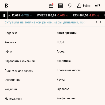
Войти
Y Бирж.
12,081
+0,76%
↑
IMOEX
2 285,88
-0,69%
↓
RTSI
884,56
-1,27%
↓
R
Ситуация на топливном рынке: меры, динамика, прогнозы
Выб
Наши проекты
Подписка
ВЕДЫ
Реклама
Город
РФРИТ
Аналитика
Справочник компаний
Промышленность
Подписка для юр.лиц
Наука
О компании
Здоровье
Редакция
Конференции
Менеджмент