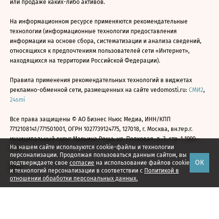
или продаже каких-либо активов.
На информационном ресурсе применяются рекомендательные
технологии (информационные технологии предоставления
информации на основе сбора, систематизации и анализа сведений,
относящихся к предпочтениям пользователей сети «Интернет»,
находящихся на территории Российской Федерации).
Правила применения рекомендательных технологий в виджетах
рекламно-обменной сети, размещенных на сайте vedomosti.ru:
СМИ2
,
24smi
Все права защищены © АО Бизнес Ньюс Медиа, ИНН/КПП
7712108141/771501001, ОГРН 1027739124775, 127018, г. Москва, вн.тер.г.
муниципальный округ Марьина Роща, ул. Полковая, д. 3, стр. 1 1999—
На нашем сайте используются cookie-файлы и технологии
2026
персонализации. Продолжая пользоваться данным сайтом, вы
ОК
подтверждаете свое
согласие
на использование файлов cookie
и технологий персонализации в соответствии с
Политикой в
отношении обработки персональных данных.