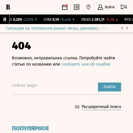
Войти
RGSS
0,209
+2,05%
↑
UTAR
9,19
+0,44%
↑
IMOEX
2 281,31
-0,2%
↓
RTSI
8
Ситуация на топливном рынке: меры, динамика, прогнозы
Выб
404
Возможно, неправильная ссылка. Попробуйте найти
статью по названию или
сообщите нам об ошибке
Сейчас ищут:
Найти
Расширенный поиск
ПОПУЛЯРНОЕ