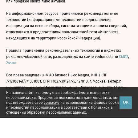
или продаже каких-либо активов.
На информационном ресурсе применяются рекомендательные
технологии (информационные технологии предоставления
информации на основе сбора, систематизации и анализа сведений,
относящихся к предпочтениям пользователей сети «Интернет»,
находящихся на территории Российской Федерации).
Правила применения рекомендательных технологий в виджетах
рекламно-обменной сети, размещенных на сайте vedomosti.ru:
СМИ2
,
24smi
Все права защищены © АО Бизнес Ньюс Медиа, ИНН/КПП
7712108141/771501001, ОГРН 1027739124775, 127018, г. Москва, вн.тер.г.
муниципальный округ Марьина Роща, ул. Полковая, д. 3, стр. 1 1999—
На нашем сайте используются cookie-файлы и технологии
2026
персонализации. Продолжая пользоваться данным сайтом, вы
ОК
подтверждаете свое
согласие
на использование файлов cookie
и технологий персонализации в соответствии с
Политикой в
отношении обработки персональных данных.