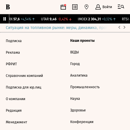
Войти
EON-RX
57,6
+4,54%
↑
UTAR
9,46
-0,42%
↓
IMOEX
2 304,31
+0,12%
↑
RTSI
8
Ситуация на топливном рынке: меры, динамика, прогнозы
Выб
Наши проекты
Подписка
ВЕДЫ
Реклама
Город
РФРИТ
Аналитика
Справочник компаний
Промышленность
Подписка для юр.лиц
Наука
О компании
Здоровье
Редакция
Конференции
Менеджмент