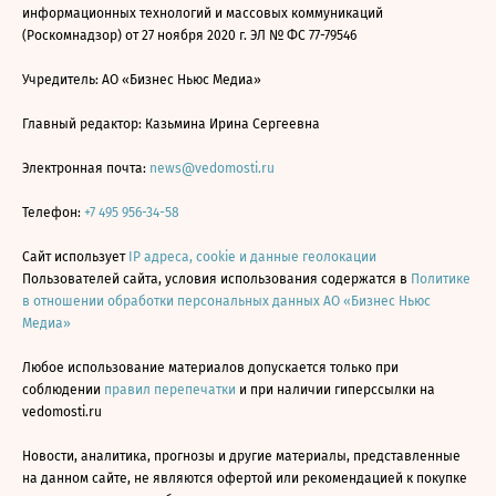
информационных технологий и массовых коммуникаций
(Роскомнадзор) от 27 ноября 2020 г. ЭЛ № ФС 77-79546
Учредитель: АО «Бизнес Ньюс Медиа»
Главный редактор: Казьмина Ирина Сергеевна
Электронная почта:
news@vedomosti.ru
Телефон:
+7 495 956-34-58
Сайт использует
IP адреса, cookie и данные геолокации
Пользователей сайта, условия использования содержатся в
Политике
в отношении обработки персональных данных АО «Бизнес Ньюс
Медиа»
Любое использование материалов допускается только при
соблюдении
правил перепечатки
и при наличии гиперссылки на
vedomosti.ru
Новости, аналитика, прогнозы и другие материалы, представленные
на данном сайте, не являются офертой или рекомендацией к покупке