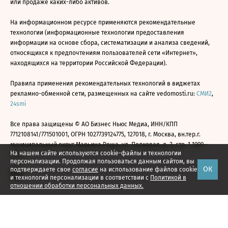
или продаже каких-либо активов.
На информационном ресурсе применяются рекомендательные
технологии (информационные технологии предоставления
информации на основе сбора, систематизации и анализа сведений,
относящихся к предпочтениям пользователей сети «Интернет»,
находящихся на территории Российской Федерации).
Правила применения рекомендательных технологий в виджетах
рекламно-обменной сети, размещенных на сайте vedomosti.ru:
СМИ2
,
24smi
Все права защищены © АО Бизнес Ньюс Медиа, ИНН/КПП
7712108141/771501001, ОГРН 1027739124775, 127018, г. Москва, вн.тер.г.
муниципальный округ Марьина Роща, ул. Полковая, д. 3, стр. 1 1999—
На нашем сайте используются cookie-файлы и технологии
2026
персонализации. Продолжая пользоваться данным сайтом, вы
ОК
подтверждаете свое
согласие
на использование файлов cookie
и технологий персонализации в соответствии с
Политикой в
отношении обработки персональных данных.