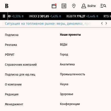
Войти
.
11,99
+0,33%
↑
IMOEX
2 301,65
+1,43%
↑
RGBITR
776,27
+0,44%
↑
RTSI
8
Ситуация на топливном рынке: меры, динамика, прогнозы
Выб
Наши проекты
Подписка
ВЕДЫ
Реклама
Город
РФРИТ
Аналитика
Справочник компаний
Промышленность
Подписка для юр.лиц
Наука
О компании
Здоровье
Редакция
Конференции
Менеджмент