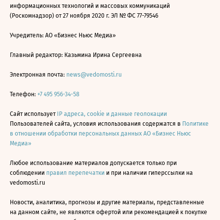
информационных технологий и массовых коммуникаций
(Роскомнадзор) от 27 ноября 2020 г. ЭЛ № ФС 77-79546
Учредитель: АО «Бизнес Ньюс Медиа»
Главный редактор: Казьмина Ирина Сергеевна
Электронная почта:
news@vedomosti.ru
Телефон:
+7 495 956-34-58
Сайт использует
IP адреса, cookie и данные геолокации
Пользователей сайта, условия использования содержатся в
Политике
в отношении обработки персональных данных АО «Бизнес Ньюс
Медиа»
Любое использование материалов допускается только при
соблюдении
правил перепечатки
и при наличии гиперссылки на
vedomosti.ru
Новости, аналитика, прогнозы и другие материалы, представленные
на данном сайте, не являются офертой или рекомендацией к покупке