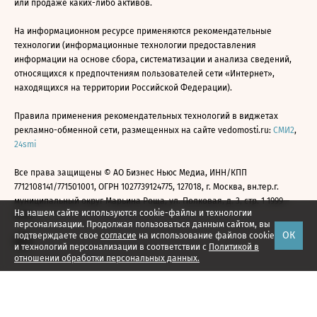
или продаже каких-либо активов.
На информационном ресурсе применяются рекомендательные
технологии (информационные технологии предоставления
информации на основе сбора, систематизации и анализа сведений,
относящихся к предпочтениям пользователей сети «Интернет»,
находящихся на территории Российской Федерации).
Правила применения рекомендательных технологий в виджетах
рекламно-обменной сети, размещенных на сайте vedomosti.ru:
СМИ2
,
24smi
Все права защищены © АО Бизнес Ньюс Медиа, ИНН/КПП
7712108141/771501001, ОГРН 1027739124775, 127018, г. Москва, вн.тер.г.
муниципальный округ Марьина Роща, ул. Полковая, д. 3, стр. 1 1999—
На нашем сайте используются cookie-файлы и технологии
2026
персонализации. Продолжая пользоваться данным сайтом, вы
ОК
подтверждаете свое
согласие
на использование файлов cookie
и технологий персонализации в соответствии с
Политикой в
отношении обработки персональных данных.