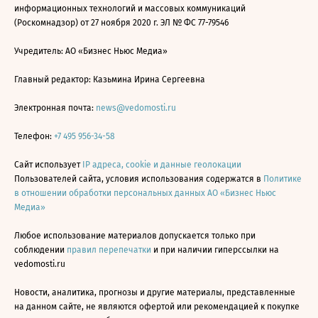
информационных технологий и массовых коммуникаций
(Роскомнадзор) от 27 ноября 2020 г. ЭЛ № ФС 77-79546
Учредитель: АО «Бизнес Ньюс Медиа»
Главный редактор: Казьмина Ирина Сергеевна
Электронная почта:
news@vedomosti.ru
Телефон:
+7 495 956-34-58
Сайт использует
IP адреса, cookie и данные геолокации
Пользователей сайта, условия использования содержатся в
Политике
в отношении обработки персональных данных АО «Бизнес Ньюс
Медиа»
Любое использование материалов допускается только при
соблюдении
правил перепечатки
и при наличии гиперссылки на
vedomosti.ru
Новости, аналитика, прогнозы и другие материалы, представленные
на данном сайте, не являются офертой или рекомендацией к покупке