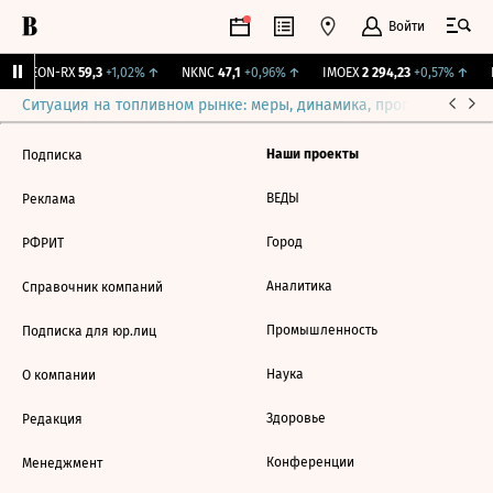
Войти
VEON-RX
59,3
+1,02%
↑
NKNC
47,1
+0,96%
↑
IMOEX
2 294,23
+0,57%
↑
R
Ситуация на топливном рынке: меры, динамика, прогнозы
Выб
Наши проекты
Подписка
ВЕДЫ
Реклама
Город
РФРИТ
Аналитика
Справочник компаний
Промышленность
Подписка для юр.лиц
Наука
О компании
Здоровье
Редакция
Конференции
Менеджмент