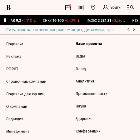
Войти
UTAR
9,3
-0,11%
↓
CHKZ
16 100
-0,62%
↓
IMOEX
2 281,31
-0,2%
↓
RTSI
Ситуация на топливном рынке: меры, динамика, прогнозы
Выб
Наши проекты
Подписка
ВЕДЫ
Реклама
Город
РФРИТ
Аналитика
Справочник компаний
Промышленность
Подписка для юр.лиц
Наука
О компании
Здоровье
Редакция
Конференции
Менеджмент