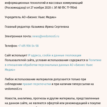
информационных технологий и массовых коммуникаций
(Роскомнадзор) от 27 ноября 2020 г. ЭЛ № ФС 77-79546
Учредитель: АО «Бизнес Ньюс Медиа»
Главный редактор: Казьмина Ирина Сергеевна
Электронная почта:
news@vedomosti.ru
Телефон:
+7 495 956-34-58
Сайт использует
IP адреса, cookie и данные геолокации
Пользователей сайта, условия использования содержатся в
Политике
в отношении обработки персональных данных АО «Бизнес Ньюс
Медиа»
Любое использование материалов допускается только при
соблюдении
правил перепечатки
и при наличии гиперссылки на
vedomosti.ru
Новости, аналитика, прогнозы и другие материалы, представленные
на данном сайте, не являются офертой или рекомендацией к покупке