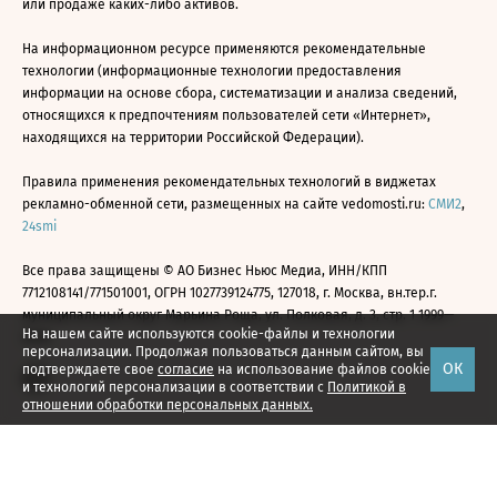
или продаже каких-либо активов.
На информационном ресурсе применяются рекомендательные
технологии (информационные технологии предоставления
информации на основе сбора, систематизации и анализа сведений,
относящихся к предпочтениям пользователей сети «Интернет»,
находящихся на территории Российской Федерации).
Правила применения рекомендательных технологий в виджетах
рекламно-обменной сети, размещенных на сайте vedomosti.ru:
СМИ2
,
24smi
Все права защищены © АО Бизнес Ньюс Медиа, ИНН/КПП
7712108141/771501001, ОГРН 1027739124775, 127018, г. Москва, вн.тер.г.
муниципальный округ Марьина Роща, ул. Полковая, д. 3, стр. 1 1999—
На нашем сайте используются cookie-файлы и технологии
2026
персонализации. Продолжая пользоваться данным сайтом, вы
ОК
подтверждаете свое
согласие
на использование файлов cookie
и технологий персонализации в соответствии с
Политикой в
отношении обработки персональных данных.