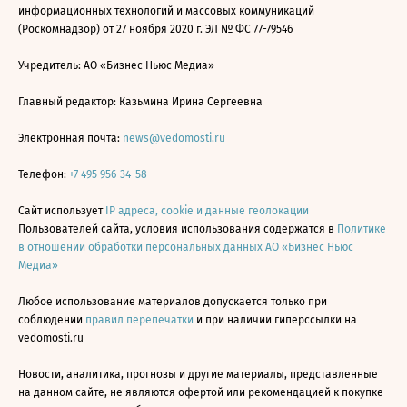
информационных технологий и массовых коммуникаций
(Роскомнадзор) от 27 ноября 2020 г. ЭЛ № ФС 77-79546
Учредитель: АО «Бизнес Ньюс Медиа»
Главный редактор: Казьмина Ирина Сергеевна
Электронная почта:
news@vedomosti.ru
Телефон:
+7 495 956-34-58
Сайт использует
IP адреса, cookie и данные геолокации
Пользователей сайта, условия использования содержатся в
Политике
в отношении обработки персональных данных АО «Бизнес Ньюс
Медиа»
Любое использование материалов допускается только при
соблюдении
правил перепечатки
и при наличии гиперссылки на
vedomosti.ru
Новости, аналитика, прогнозы и другие материалы, представленные
на данном сайте, не являются офертой или рекомендацией к покупке