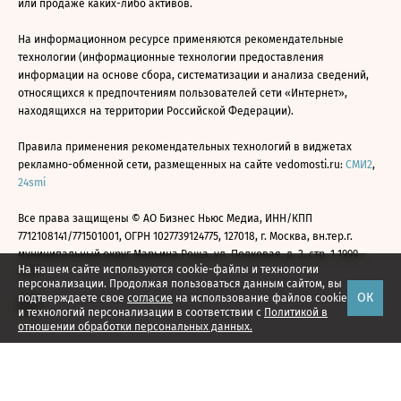
или продаже каких-либо активов.
На информационном ресурсе применяются рекомендательные
технологии (информационные технологии предоставления
информации на основе сбора, систематизации и анализа сведений,
относящихся к предпочтениям пользователей сети «Интернет»,
находящихся на территории Российской Федерации).
Правила применения рекомендательных технологий в виджетах
рекламно-обменной сети, размещенных на сайте vedomosti.ru:
СМИ2
,
24smi
Все права защищены © АО Бизнес Ньюс Медиа, ИНН/КПП
7712108141/771501001, ОГРН 1027739124775, 127018, г. Москва, вн.тер.г.
муниципальный округ Марьина Роща, ул. Полковая, д. 3, стр. 1 1999—
На нашем сайте используются cookie-файлы и технологии
2026
персонализации. Продолжая пользоваться данным сайтом, вы
ОК
подтверждаете свое
согласие
на использование файлов cookie
и технологий персонализации в соответствии с
Политикой в
отношении обработки персональных данных.