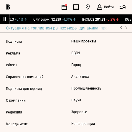
Войти
BI
115,3
+0,1%
↑
CNY Бирж.
12,239
+1,31%
↑
IMOEX
2 281,31
-0,2%
↓
RGBI
Ситуация на топливном рынке: меры, динамика, прогнозы
Выб
Наши проекты
Подписка
ВЕДЫ
Реклама
Город
РФРИТ
Аналитика
Справочник компаний
Промышленность
Подписка для юр.лиц
Наука
О компании
Здоровье
Редакция
Конференции
Менеджмент