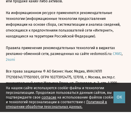
или продаже каких-либо активов.
На информационном ресурсе применяются рекомендательные
технологии (информационные технологии предоставления
информации на основе сбора, систематизации и анализа сведений,
относящихся к предпочтениям пользователей сети «Интернет»,
находящихся на территории Российской Федерации).
Правила применения рекомендательных технологий в виджетах
рекламно-обменной сети, размещенных на сайте vedomosti.ru:
СМИ2
,
24smi
Все права защищены © АО Бизнес Ньюс Медиа, ИНН/КПП
7712108141/771501001, ОГРН 1027739124775, 127018, г. Москва, вн.тер.г.
муниципальный округ Марьина Роща, ул. Полковая, д. 3, стр. 1 1999—
На нашем сайте используются cookie-файлы и технологии
2026
персонализации. Продолжая пользоваться данным сайтом, вы
ОК
подтверждаете свое
согласие
на использование файлов cookie
и технологий персонализации в соответствии с
Политикой в
отношении обработки персональных данных.