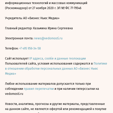
информационных технологий и массовых коммуникаций
(Роскомнадзор) от 27 ноября 2020 г. ЭЛ № ФС 77-79546
Учредитель: АО «Бизнес Ньюс Медиа»
Главный редактор: Казьмина Ирина Сергеевна
Электронная почта:
news@vedomosti.ru
Телефон:
+7 495 956-34-58
Сайт использует
IP адреса, cookie и данные геолокации
Пользователей сайта, условия использования содержатся в
Политике
в отношении обработки персональных данных АО «Бизнес Ньюс
Медиа»
Любое использование материалов допускается только при
соблюдении
правил перепечатки
и при наличии гиперссылки на
vedomosti.ru
Новости, аналитика, прогнозы и другие материалы, представленные
на данном сайте, не являются офертой или рекомендацией к покупке