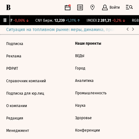
Войти
115,17
-0,06%
↓
CNY Бирж.
12,239
+1,31%
↑
IMOEX
2 281,31
-0,2%
↓
RGBI
Ситуация на топливном рынке: меры, динамика, прогнозы
Выб
Наши проекты
Подписка
ВЕДЫ
Реклама
Город
РФРИТ
Аналитика
Справочник компаний
Промышленность
Подписка для юр.лиц
Наука
О компании
Здоровье
Редакция
Конференции
Менеджмент