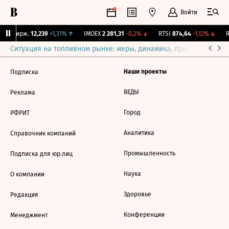
Войти
NY Бирж.
12,239
+1,31%
↑
IMOEX
2 281,31
-0,2%
↓
RTSI
874,64
-1,12%
↓
R
Ситуация на топливном рынке: меры, динамика, прогнозы
Выб
Наши проекты
Подписка
ВЕДЫ
Реклама
Город
РФРИТ
Аналитика
Справочник компаний
Промышленность
Подписка для юр.лиц
Наука
О компании
Здоровье
Редакция
Конференции
Менеджмент