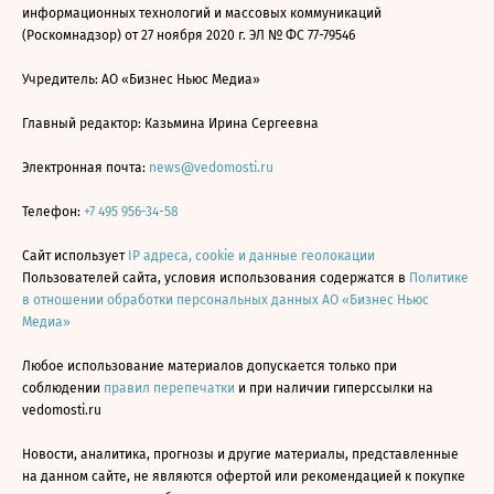
информационных технологий и массовых коммуникаций
(Роскомнадзор) от 27 ноября 2020 г. ЭЛ № ФС 77-79546
Учредитель: АО «Бизнес Ньюс Медиа»
Главный редактор: Казьмина Ирина Сергеевна
Электронная почта:
news@vedomosti.ru
Телефон:
+7 495 956-34-58
Сайт использует
IP адреса, cookie и данные геолокации
Пользователей сайта, условия использования содержатся в
Политике
в отношении обработки персональных данных АО «Бизнес Ньюс
Медиа»
Любое использование материалов допускается только при
соблюдении
правил перепечатки
и при наличии гиперссылки на
vedomosti.ru
Новости, аналитика, прогнозы и другие материалы, представленные
на данном сайте, не являются офертой или рекомендацией к покупке