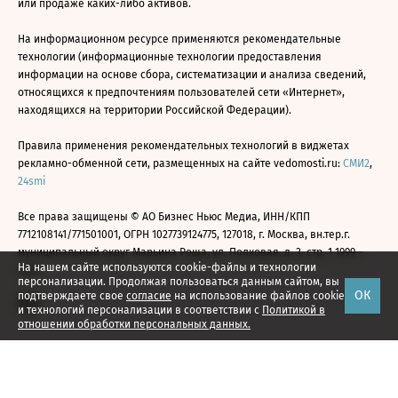
или продаже каких-либо активов.
На информационном ресурсе применяются рекомендательные
технологии (информационные технологии предоставления
информации на основе сбора, систематизации и анализа сведений,
относящихся к предпочтениям пользователей сети «Интернет»,
находящихся на территории Российской Федерации).
Правила применения рекомендательных технологий в виджетах
рекламно-обменной сети, размещенных на сайте vedomosti.ru:
СМИ2
,
24smi
Все права защищены © АО Бизнес Ньюс Медиа, ИНН/КПП
7712108141/771501001, ОГРН 1027739124775, 127018, г. Москва, вн.тер.г.
муниципальный округ Марьина Роща, ул. Полковая, д. 3, стр. 1 1999—
На нашем сайте используются cookie-файлы и технологии
2026
персонализации. Продолжая пользоваться данным сайтом, вы
ОК
подтверждаете свое
согласие
на использование файлов cookie
и технологий персонализации в соответствии с
Политикой в
отношении обработки персональных данных.