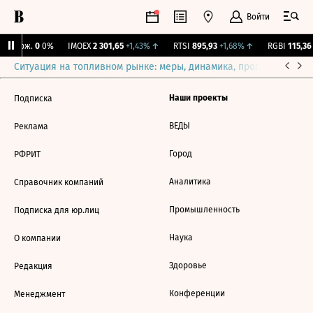
Войти
Y Бирж.
0
0%
IMOEX
2 301,65
+1,43%
↑
RTSI
895,93
+1,68%
↑
RGBI
115,36
Ситуация на топливном рынке: меры, динамика, прогнозы
Выб
Наши проекты
Подписка
ВЕДЫ
Реклама
Город
РФРИТ
Аналитика
Справочник компаний
Промышленность
Подписка для юр.лиц
Наука
О компании
Здоровье
Редакция
Конференции
Менеджмент