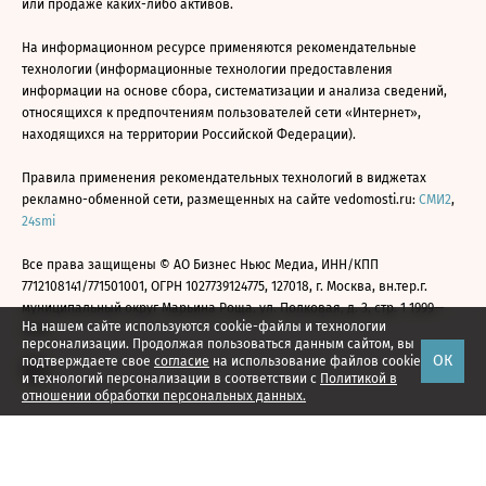
или продаже каких-либо активов.
На информационном ресурсе применяются рекомендательные
технологии (информационные технологии предоставления
информации на основе сбора, систематизации и анализа сведений,
относящихся к предпочтениям пользователей сети «Интернет»,
находящихся на территории Российской Федерации).
Правила применения рекомендательных технологий в виджетах
рекламно-обменной сети, размещенных на сайте vedomosti.ru:
СМИ2
,
24smi
Все права защищены © АО Бизнес Ньюс Медиа, ИНН/КПП
7712108141/771501001, ОГРН 1027739124775, 127018, г. Москва, вн.тер.г.
муниципальный округ Марьина Роща, ул. Полковая, д. 3, стр. 1 1999—
На нашем сайте используются cookie-файлы и технологии
2026
персонализации. Продолжая пользоваться данным сайтом, вы
ОК
подтверждаете свое
согласие
на использование файлов cookie
и технологий персонализации в соответствии с
Политикой в
отношении обработки персональных данных.