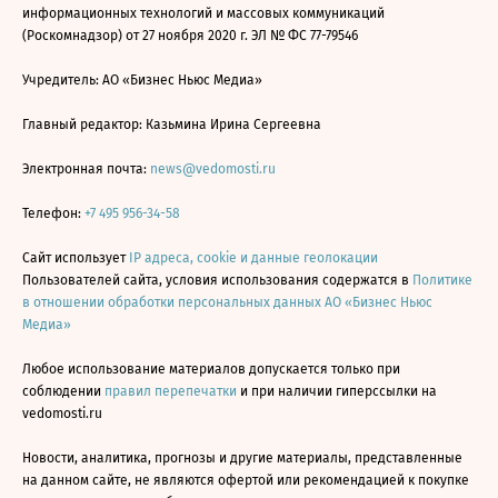
информационных технологий и массовых коммуникаций
(Роскомнадзор) от 27 ноября 2020 г. ЭЛ № ФС 77-79546
Учредитель: АО «Бизнес Ньюс Медиа»
Главный редактор: Казьмина Ирина Сергеевна
Электронная почта:
news@vedomosti.ru
Телефон:
+7 495 956-34-58
Сайт использует
IP адреса, cookie и данные геолокации
Пользователей сайта, условия использования содержатся в
Политике
в отношении обработки персональных данных АО «Бизнес Ньюс
Медиа»
Любое использование материалов допускается только при
соблюдении
правил перепечатки
и при наличии гиперссылки на
vedomosti.ru
Новости, аналитика, прогнозы и другие материалы, представленные
на данном сайте, не являются офертой или рекомендацией к покупке