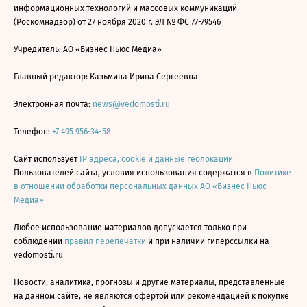
информационных технологий и массовых коммуникаций
(Роскомнадзор) от 27 ноября 2020 г. ЭЛ № ФС 77-79546
Учредитель: АО «Бизнес Ньюс Медиа»
Главный редактор: Казьмина Ирина Сергеевна
Электронная почта:
news@vedomosti.ru
Телефон:
+7 495 956-34-58
Сайт использует
IP адреса, cookie и данные геолокации
Пользователей сайта, условия использования содержатся в
Политике
в отношении обработки персональных данных АО «Бизнес Ньюс
Медиа»
Любое использование материалов допускается только при
соблюдении
правил перепечатки
и при наличии гиперссылки на
vedomosti.ru
Новости, аналитика, прогнозы и другие материалы, представленные
на данном сайте, не являются офертой или рекомендацией к покупке