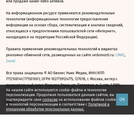
или продаже каких-либо активов.
На информационном ресурсе применяются рекомендательные
технологии (информационные технологии предоставления
информации на основе сбора, систематизации и анализа сведений,
относящихся к предпочтениям пользователей сети «Интернет»,
находящихся на территории Российской Федерации).
Правила применения рекомендательных технологий в виджетах
рекламно-обменной сети, размещенных на сайте vedomosti.ru:
СМИ2
,
24smi
Все права защищены © АО Бизнес Ньюс Медиа, ИНН/КПП
7712108141/771501001, ОГРН 1027739124775, 127018, г. Москва, вн.тер.г.
муниципальный округ Марьина Роща, ул. Полковая, д. 3, стр. 1 1999—
На нашем сайте используются cookie-файлы и технологии
2026
персонализации. Продолжая пользоваться данным сайтом, вы
ОК
подтверждаете свое
согласие
на использование файлов cookie
и технологий персонализации в соответствии с
Политикой в
отношении обработки персональных данных.