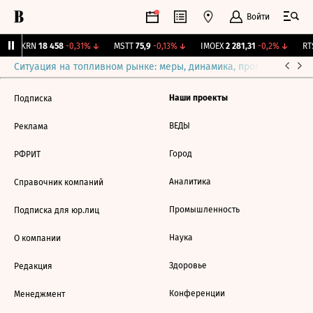
Войти
AKRN
18 458
-0,31%
↓
MSTT
75,9
-0,13%
↓
IMOEX
2 281,31
-0,2%
↓
RTS
Ситуация на топливном рынке: меры, динамика, прогнозы
Выб
Наши проекты
Подписка
ВЕДЫ
Реклама
Город
РФРИТ
Аналитика
Справочник компаний
Промышленность
Подписка для юр.лиц
Наука
О компании
Здоровье
Редакция
Конференции
Менеджмент