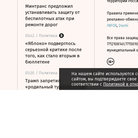
территории Росс
Минтранс предложил
устанавливать защиту от
Правила примене
беспилотных атак при
рекламно-обменно
ремонте дорог
INFOX
,
24smi
03:42
/ Политика
Все права защищ
«Яблоко» подверглось
7712108141/7715010
серьезной критике после
муниципальный окр
того, как стало вторым в
бюллетене
03:20
/ Политика
На нашем сайте используются c
сайтом, вы подтверждаете свое
Трамп запретил
соответствии с
Политикой в отн
«родильный туризм» в США
6 августа 2026
21:59
/ Экономика
ТПП предложила изменить
процедуру банкротства для
пострадавших от БПЛА
селлеров