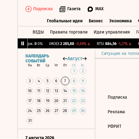
Подписка
Газета
MAX
Глобальные идеи
Бизнес
Экономика
ВЕДЫ
Правила торговли
Идеи управления
Г
Глобальные идеи
Бизнес
Экономик
6%
↓
CNY Бирж.
0
0%
IMOEX
2 285,88
-0,69%
↓
RTSI
884,56
-1,27%
↓
R
Ситуация на топл
КАЛЕНДАРЬ
Август
СОБЫТИЙ
Пн
Вт
Ср
Чт
Пт
Сб
Вс
1
2
3
4
5
6
7
8
9
10
11
12
13
14
15
16
Подписка
17
18
19
20
21
22
23
24
25
26
27
28
29
30
Реклама
31
РФРИТ
7 августа 2026