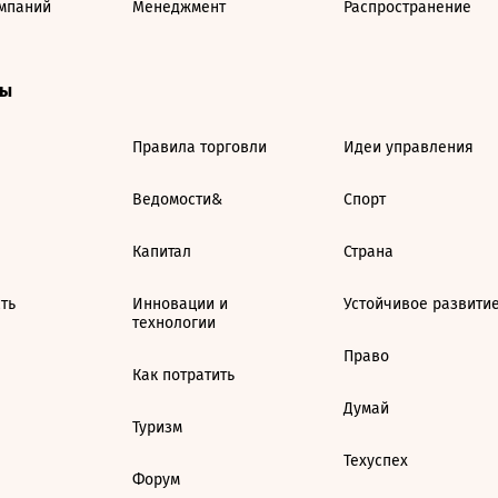
мпаний
Менеджмент
Распространение
ты
Правила торговли
Идеи управления
Ведомости&
Спорт
Капитал
Страна
ть
Инновации и
Устойчивое развити
технологии
Право
Как потратить
Думай
Туризм
Техуспех
Форум