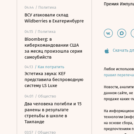
Премия Импул
04:44
/ Политика
ВСУ атаковали склад
Wildberries в Екатеринбурге
04:15
/ Политика
Bloomberg: в
киберкомандовании США
Скачать дл
за месяц произошла серия
самоубийств
04:13
/
Как потратить
Любое использов
Эстетика звука: KEF
правил перепеч
представила беспроводную
систему LS Luxe
Новости, аналити
данном сайте, не
04:01
/ Общество
продаже каких-л
Два человека погибли и 15
ранены в результате
На информацион
стрельбы в школе в
технологии (инф
Таиланде
на основе сбора,
предпочтениям п
03:57
/ Общество