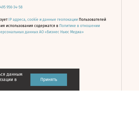
 495 956-34-58
ьзует
IP адреса, cookie и данные геолокации
Пользователей
овия использования содержатся в
Политике в отношении
персональных данных АО «Бизнес Ньюс Медиа»
ься данным
Принять
изации в