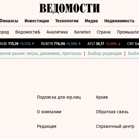
Финансы
Инвестиции
Технологии
Медиа
Недвижимость
ород
Ведомости&
Аналитика
Капитал
Страна
Промышле
а
Финансы
Инвестиции
Технологии
Медиа
Недвижимос
GBI
115,39
+0,13%
↑
RGBITR
776,96
+0,16%
↑
AFLT
36,17
-0,06%
↓
CNY Бир
ивном рынке: меры, динамика, прогнозы
Выбор редакции
Выбо
Подписка для юр.лиц
Архив
О компании
Обратная связь
Редакция
Справочный центр