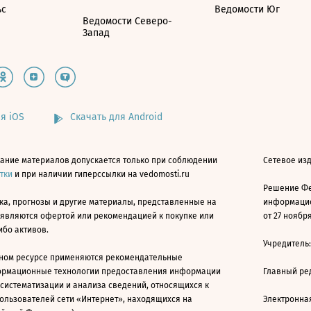
ьс
Ведомости Юг
Ведомости Северо-
Запад
я iOS
Скачать для Android
ание материалов допускается только при соблюдении
Сетевое изд
атки
и при наличии гиперссылки на vedomosti.ru
Решение Фе
ка, прогнозы и другие материалы, представленные на
информацио
 являются офертой или рекомендацией к покупке или
от 27 ноября
ибо активов.
Учредитель
ном ресурсе применяются рекомендательные
ормационные технологии предоставления информации
Главный ре
 систематизации и анализа сведений, относящихся к
ользователей сети «Интернет», находящихся на
Электронна