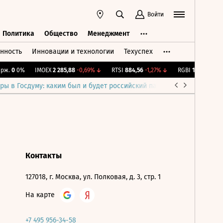
Войти
Политика
Общество
Менеджмент
нность
Инновации и технологии
Техуспех
ть
Политика
Общество
Менеджмент
ж.
0
0%
IMOEX
2 285,88
-0,69%
↓
RTSI
884,56
-1,27%
↓
RGBI
115,39
+0,13
ры в Госдуму: каким был и будет российский парламент
Война н
Контакты
127018, г. Москва, ул. Полковая, д. 3, стр. 1
На карте
+7 495 956-34-58