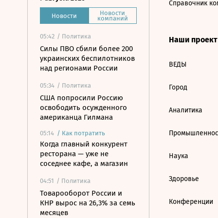
Справочник ко
Новости
Новости
компаний
05:42
/ Политика
Наши проек
Силы ПВО сбили более 200
украинских беспилотников
ВЕДЫ
над регионами России
05:34
/ Политика
Город
США попросили Россию
освободить осужденного
Аналитика
американца Гилмана
Промышленнос
05:14
/
Как потратить
Когда главный конкурент
ресторана — уже не
Наука
соседнее кафе, а магазин
Здоровье
04:51
/ Политика
Товарооборот России и
Конференции
КНР вырос на 26,3% за семь
месяцев