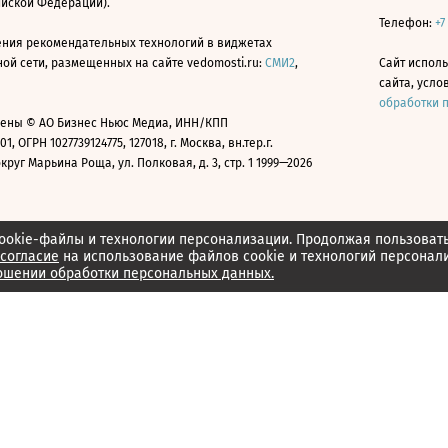
ийской Федерации).
Телефон:
+7
ния рекомендательных технологий в виджетах
й сети, размещенных на сайте vedomosti.ru:
СМИ2
,
Сайт испол
сайта, усл
обработки 
ены © АО Бизнес Ньюс Медиа, ИНН/КПП
01, ОГРН 1027739124775, 127018, г. Москва, вн.тер.г.
уг Марьина Роща, ул. Полковая, д. 3, стр. 1 1999—2026
ookie-файлы и технологии персонализации. Продолжая пользоват
согласие
на использование файлов cookie и технологий персонал
ошении обработки персональных данных.