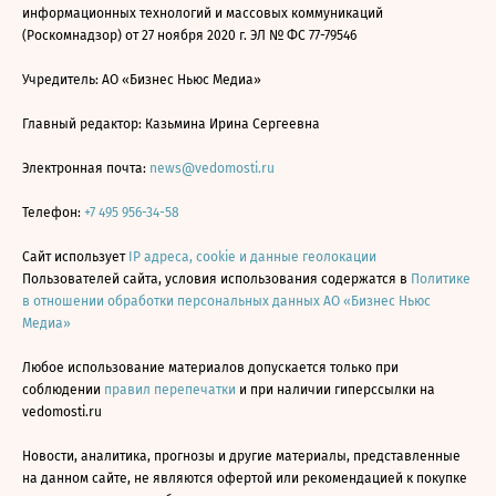
информационных технологий и массовых коммуникаций
(Роскомнадзор) от 27 ноября 2020 г. ЭЛ № ФС 77-79546
Учредитель: АО «Бизнес Ньюс Медиа»
Главный редактор: Казьмина Ирина Сергеевна
Электронная почта:
news@vedomosti.ru
Телефон:
+7 495 956-34-58
Сайт использует
IP адреса, cookie и данные геолокации
Пользователей сайта, условия использования содержатся в
Политике
в отношении обработки персональных данных АО «Бизнес Ньюс
Медиа»
Любое использование материалов допускается только при
соблюдении
правил перепечатки
и при наличии гиперссылки на
vedomosti.ru
Новости, аналитика, прогнозы и другие материалы, представленные
на данном сайте, не являются офертой или рекомендацией к покупке