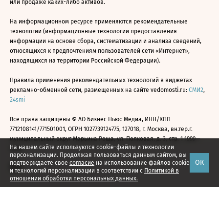
или продаже каких-либо активов.
На информационном ресурсе применяются рекомендательные
технологии (информационные технологии предоставления
информации на основе сбора, систематизации и анализа сведений,
относящихся к предпочтениям пользователей сети «Интернет»,
находящихся на территории Российской Федерации).
Правила применения рекомендательных технологий в виджетах
рекламно-обменной сети, размещенных на сайте vedomosti.ru:
СМИ2
,
24smi
Все права защищены © АО Бизнес Ньюс Медиа, ИНН/КПП
7712108141/771501001, ОГРН 1027739124775, 127018, г. Москва, вн.тер.г.
муниципальный округ Марьина Роща, ул. Полковая, д. 3, стр. 1 1999—
На нашем сайте используются cookie-файлы и технологии
2026
персонализации. Продолжая пользоваться данным сайтом, вы
ОК
подтверждаете свое
согласие
на использование файлов cookie
и технологий персонализации в соответствии с
Политикой в
отношении обработки персональных данных.