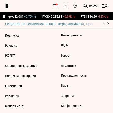
Войти
NY Бирж.
12,081
+0,76%
↑
IMOEX
2 285,88
-0,69%
↓
RTSI
884,56
-1,27%
↓
Ситуация на топливном рынке: меры, динамика, прогнозы
Выб
Наши проекты
Подписка
ВЕДЫ
Реклама
Город
РФРИТ
Аналитика
Справочник компаний
Промышленность
Подписка для юр.лиц
Наука
О компании
Здоровье
Редакция
Конференции
Менеджмент