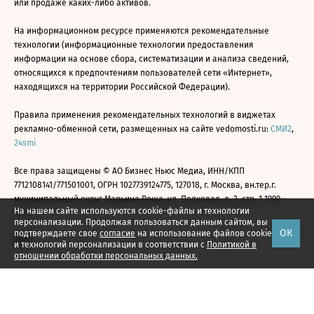
или продаже каких-либо активов.
На информационном ресурсе применяются рекомендательные
технологии (информационные технологии предоставления
информации на основе сбора, систематизации и анализа сведений,
относящихся к предпочтениям пользователей сети «Интернет»,
находящихся на территории Российской Федерации).
Правила применения рекомендательных технологий в виджетах
рекламно-обменной сети, размещенных на сайте vedomosti.ru:
СМИ2
,
24smi
Все права защищены © АО Бизнес Ньюс Медиа, ИНН/КПП
7712108141/771501001, ОГРН 1027739124775, 127018, г. Москва, вн.тер.г.
муниципальный округ Марьина Роща, ул. Полковая, д. 3, стр. 1 1999—
На нашем сайте используются cookie-файлы и технологии
2026
персонализации. Продолжая пользоваться данным сайтом, вы
ОК
подтверждаете свое
согласие
на использование файлов cookie
и технологий персонализации в соответствии с
Политикой в
отношении обработки персональных данных.