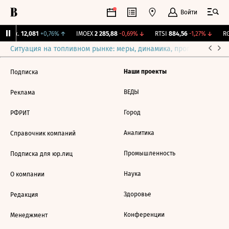
Войти
 Бирж.
12,081
+0,76%
↑
IMOEX
2 285,88
-0,69%
↓
RTSI
884,56
-1,27%
↓
RG
Ситуация на топливном рынке: меры, динамика, прогнозы
Выб
Наши проекты
Подписка
ВЕДЫ
Реклама
Город
РФРИТ
Аналитика
Справочник компаний
Промышленность
Подписка для юр.лиц
Наука
О компании
Здоровье
Редакция
Конференции
Менеджмент