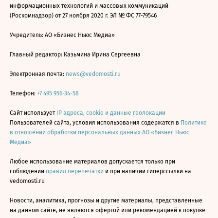
информационных технологий и массовых коммуникаций
(Роскомнадзор) от 27 ноября 2020 г. ЭЛ № ФС 77-79546
Учредитель: АО «Бизнес Ньюс Медиа»
Главный редактор: Казьмина Ирина Сергеевна
Электронная почта:
news@vedomosti.ru
Телефон:
+7 495 956-34-58
Сайт использует
IP адреса, cookie и данные геолокации
Пользователей сайта, условия использования содержатся в
Политике
в отношении обработки персональных данных АО «Бизнес Ньюс
Медиа»
Любое использование материалов допускается только при
соблюдении
правил перепечатки
и при наличии гиперссылки на
vedomosti.ru
Новости, аналитика, прогнозы и другие материалы, представленные
на данном сайте, не являются офертой или рекомендацией к покупке