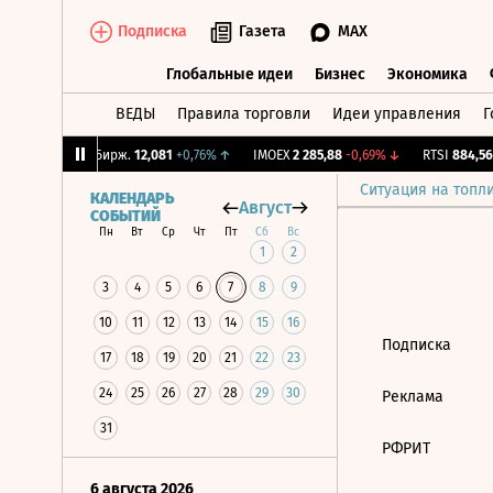
Подписка
Газета
MAX
Глобальные идеи
Бизнес
Экономика
ВЕДЫ
Правила торговли
Идеи управления
Г
Глобальные идеи
Бизнес
Экономик
,13%
↑
CNY Бирж.
12,081
+0,76%
↑
IMOEX
2 285,88
-0,69%
↓
RTSI
884,56
-
Ситуация на топл
КАЛЕНДАРЬ
Август
СОБЫТИЙ
Пн
Вт
Ср
Чт
Пт
Сб
Вс
1
2
3
4
5
6
7
8
9
10
11
12
13
14
15
16
Подписка
17
18
19
20
21
22
23
24
25
26
27
28
29
30
Реклама
31
РФРИТ
6 августа 2026