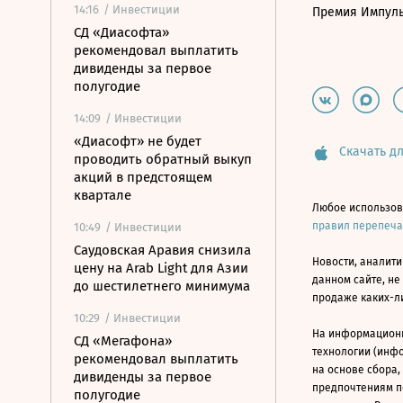
14:16
/ Инвестиции
Премия Импул
СД «Диасофта»
рекомендовал выплатить
дивиденды за первое
полугодие
14:09
/ Инвестиции
«Диасофт» не будет
Скачать дл
проводить обратный выкуп
акций в предстоящем
квартале
Любое использов
правил перепеч
10:49
/ Инвестиции
Саудовская Аравия снизила
Новости, аналити
цену на Arab Light для Азии
данном сайте, не
до шестилетнего минимума
продаже каких-л
10:29
/ Инвестиции
На информацион
СД «Мегафона»
технологии (инф
рекомендовал выплатить
на основе сбора,
дивиденды за первое
предпочтениям п
полугодие