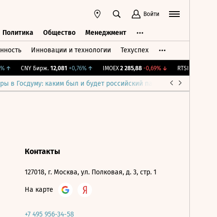
Войти
Политика
Общество
Менеджмент
нность
Инновации и технологии
Техуспех
ть
Политика
Общество
Менеджмент
%
↑
CNY Бирж.
12,081
+0,76%
↑
IMOEX
2 285,88
-0,69%
↓
RTSI
884,56
-1,2
ры в Госдуму: каким был и будет российский парламент
Война н
Контакты
127018, г. Москва, ул. Полковая, д. 3, стр. 1
На карте
+7 495 956-34-58