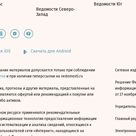
ьс
Ведомости Юг
Ведомости Северо-
Запад
я iOS
Скачать для Android
ание материалов допускается только при соблюдении
Сетевое изд
атки
и при наличии гиперссылки на vedomosti.ru
Решение Фе
ка, прогнозы и другие материалы, представленные на
информацио
 являются офертой или рекомендацией к покупке или
от 27 ноября
ибо активов.
Учредитель
ном ресурсе применяются рекомендательные
ормационные технологии предоставления информации
Главный ре
 систематизации и анализа сведений, относящихся к
ользователей сети «Интернет», находящихся на
Электронна