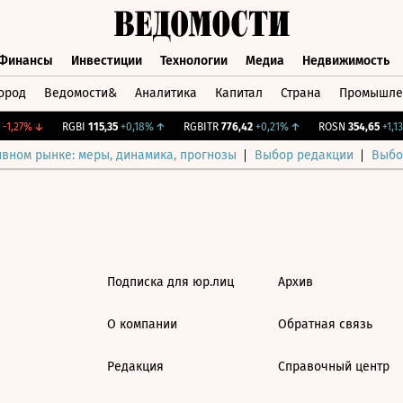
Финансы
Инвестиции
Технологии
Медиа
Недвижимость
ород
Ведомости&
Аналитика
Капитал
Страна
Промышле
а
Финансы
Инвестиции
Технологии
Медиа
Недвижимос
1,27%
↓
RGBI
115,35
+0,18%
↑
RGBITR
776,42
+0,21%
↑
ROSN
354,65
+1,13
ивном рынке: меры, динамика, прогнозы
Выбор редакции
Выбо
Подписка для юр.лиц
Архив
О компании
Обратная связь
Редакция
Справочный центр