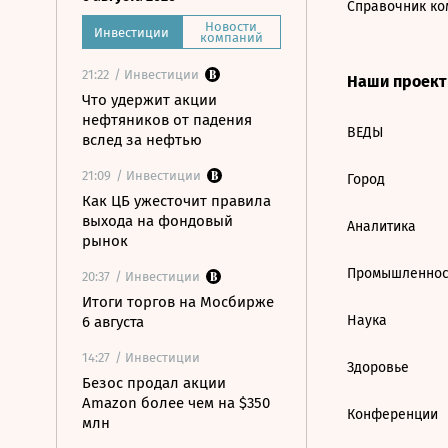
Справочник ко
Новости
Инвестиции
компаний
21:22
/ Инвестиции
Наши проек
Что удержит акции
нефтяников от падения
ВЕДЫ
вслед за нефтью
21:09
/ Инвестиции
Город
Как ЦБ ужесточит правила
выхода на фондовый
Аналитика
рынок
Промышленнос
20:37
/ Инвестиции
Итоги торгов на Мосбирже
Наука
6 августа
14:27
/ Инвестиции
Здоровье
Безос продал акции
Amazon более чем на $350
Конференции
млн