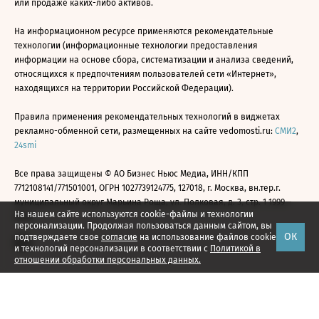
или продаже каких-либо активов.
На информационном ресурсе применяются рекомендательные
технологии (информационные технологии предоставления
информации на основе сбора, систематизации и анализа сведений,
относящихся к предпочтениям пользователей сети «Интернет»,
находящихся на территории Российской Федерации).
Правила применения рекомендательных технологий в виджетах
рекламно-обменной сети, размещенных на сайте vedomosti.ru:
СМИ2
,
24smi
Все права защищены © АО Бизнес Ньюс Медиа, ИНН/КПП
7712108141/771501001, ОГРН 1027739124775, 127018, г. Москва, вн.тер.г.
муниципальный округ Марьина Роща, ул. Полковая, д. 3, стр. 1 1999—
На нашем сайте используются cookie-файлы и технологии
2026
персонализации. Продолжая пользоваться данным сайтом, вы
ОК
подтверждаете свое
согласие
на использование файлов cookie
и технологий персонализации в соответствии с
Политикой в
отношении обработки персональных данных.