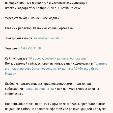
информационных технологий и массовых коммуникаций
(Роскомнадзор) от 27 ноября 2020 г. ЭЛ № ФС 77-79546
Учредитель: АО «Бизнес Ньюс Медиа»
Главный редактор: Казьмина Ирина Сергеевна
Электронная почта:
news@vedomosti.ru
Телефон:
+7 495 956-34-58
Сайт использует
IP адреса, cookie и данные геолокации
Пользователей сайта, условия использования содержатся в
Политике
в отношении обработки персональных данных АО «Бизнес Ньюс
Медиа»
Любое использование материалов допускается только при
соблюдении
правил перепечатки
и при наличии гиперссылки на
vedomosti.ru
Новости, аналитика, прогнозы и другие материалы, представленные
на данном сайте, не являются офертой или рекомендацией к покупке