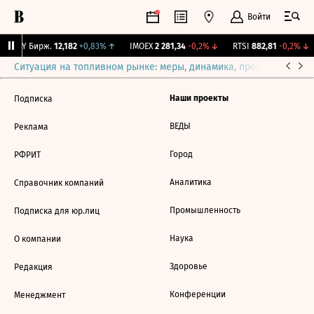
Войти
CNY Бирж.
12,182
+0,83%
↑
IMOEX
2 281,34
-0,2%
↓
RTSI
882,81
-0,2%
↓
Ситуация на топливном рынке: меры, динамика, прогнозы
Выб
Наши проекты
Подписка
ВЕДЫ
Реклама
Город
РФРИТ
Аналитика
Справочник компаний
Промышленность
Подписка для юр.лиц
Наука
О компании
Здоровье
Редакция
Конференции
Менеджмент