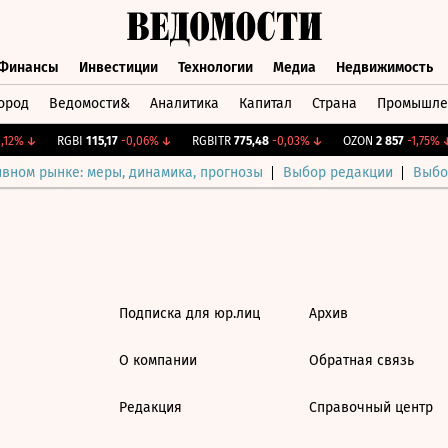
Финансы
Инвестиции
Технологии
Медиа
Недвижимость
ород
Ведомости&
Аналитика
Капитал
Страна
Промышле
а
Финансы
Инвестиции
Технологии
Медиа
Недвижимос
,12%
↓
RGBI
115,17
-0,06%
↓
RGBITR
775,48
-0,03%
↓
OZON
2 857
-1,75%
↓
ивном рынке: меры, динамика, прогнозы
Выбор редакции
Выбо
Подписка для юр.лиц
Архив
О компании
Обратная связь
Редакция
Справочный центр