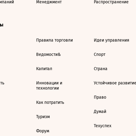
мпаний
Менеджмент
Распространение
ты
Правила торговли
Идеи управления
Ведомости&
Спорт
Капитал
Страна
ть
Инновации и
Устойчивое развити
технологии
Право
Как потратить
Думай
Туризм
Техуспех
Форум