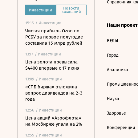
Справочник ко
Новости
Инвестиции
компаний
15:15
/ Инвестиции
Наши проек
Чистая прибыль Ozon по
РСБУ за первое полугодие
ВЕДЫ
составила 15 млрд рублей
13:17
/ Инвестиции
Город
Цена золота превысила
$4400 впервые с 17 июня
Аналитика
13:09
/ Инвестиции
Промышленнос
«СПБ биржа» отложила
вопрос дивидендов на 2–3
Наука
года
12:56
/ Инвестиции
Здоровье
Цена акций «Аэрофлота»
на Мосбирже упала на 2%
Конференции
12:55
/ Инвестиции