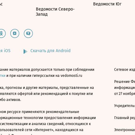
ьс
Ведомости Юг
Ведомости Северо-
Запад
я iOS
Скачать для Android
ание материалов допускается только при соблюдении
Сетевое изд
атки
и при наличии гиперссылки на vedomosti.ru
Решение Фе
ка, прогнозы и другие материалы, представленные на
информацио
 являются офертой или рекомендацией к покупке или
от 27 ноября
ибо активов.
Учредитель
ном ресурсе применяются рекомендательные
ормационные технологии предоставления информации
Главный ре
 систематизации и анализа сведений, относящихся к
ользователей сети «Интернет», находящихся на
Электронна