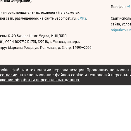
ийской Федерации).
Телефон:
+7
ния рекомендательных технологий в виджетах
й сети, размещенных на сайте vedomosti.ru:
СМИ2
,
Сайт испол
сайта, усл
обработки 
ены © АО Бизнес Ньюс Медиа, ИНН/КПП
01, ОГРН 1027739124775, 127018, г. Москва, вн.тер.г.
уг Марьина Роща, ул. Полковая, д. 3, стр. 1 1999—2026
ookie-файлы и технологии персонализации. Продолжая пользоват
согласие
на использование файлов cookie и технологий персонал
ошении обработки персональных данных.