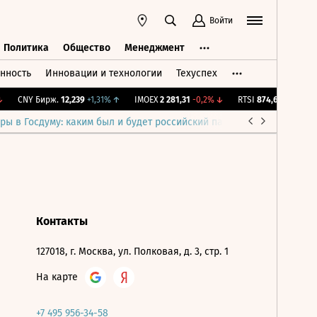
Войти
Политика
Общество
Менеджмент
нность
Инновации и технологии
Техуспех
ть
Политика
Общество
Менеджмент
CNY Бирж.
12,239
+1,31%
↑
IMOEX
2 281,31
-0,2%
↓
RTSI
874,64
-1,12%
↓
ры в Госдуму: каким был и будет российский парламент
Война н
Контакты
127018, г. Москва, ул. Полковая, д. 3, стр. 1
На карте
+7 495 956-34-58