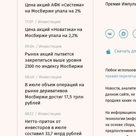
Премия Импул
Цена акций АФК «Система»
на Мосбирже упала на 2%
11:07
/ Инвестиции
Цена акций «Новатэка» на
Мосбирже упала на 2,2%
09:04
/ Инвестиции
Скачать дл
Рынок акций пытается
закрепиться выше уровня
2300 по индексу Мосбиржи
Любое использов
правил перепеч
08:40
/ Инвестиции
В июле объем операций на
Новости, аналити
рынке деривативов
данном сайте, не
Мосбиржи достиг 17,5 трлн
продаже каких-л
рублей
На информацион
08:12
/ Инвестиции
технологии (инф
Нетто-приток от
на основе сбора,
инвесторов в июле
предпочтениям п
составил 33,7 млрд рублей