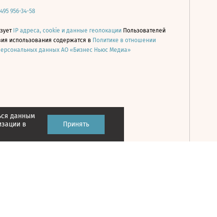
 495 956-34-58
ьзует
IP адреса, cookie и данные геолокации
Пользователей
овия использования содержатся в
Политике в отношении
персональных данных АО «Бизнес Ньюс Медиа»
ься данным
Принять
изации в