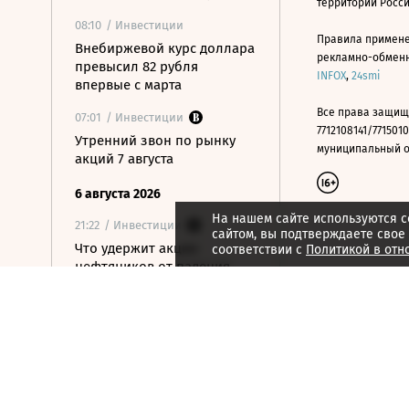
территории Росс
08:10
/ Инвестиции
Правила примене
Внебиржевой курс доллара
рекламно-обменно
превысил 82 рубля
INFOX
,
24smi
впервые с марта
Все права защищ
07:01
/ Инвестиции
7712108141/7715010
Утренний звон по рынку
муниципальный окр
акций 7 августа
6 августа 2026
На нашем сайте используются c
21:22
/ Инвестиции
сайтом, вы подтверждаете свое
Что удержит акции
соответствии с
Политикой в отн
нефтяников от падения
вслед за нефтью
21:09
/ Инвестиции
Как ЦБ ужесточит правила
выхода на фондовый
рынок