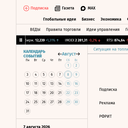
Подписка
Газета
MAX
Глобальные идеи
Бизнес
Экономика
ВЕДЫ
Правила торговли
Идеи управления
Г
Глобальные идеи
Бизнес
Экономик
,75%
↓
CNY Бирж.
12,239
+1,31%
↑
IMOEX
2 281,31
-0,2%
↓
RTSI
874,64
-1
Ситуация на топл
КАЛЕНДАРЬ
Август
СОБЫТИЙ
Пн
Вт
Ср
Чт
Пт
Сб
Вс
1
2
3
4
5
6
7
8
9
10
11
12
13
14
15
16
Подписка
17
18
19
20
21
22
23
24
25
26
27
28
29
30
Реклама
31
РФРИТ
7 августа 2026