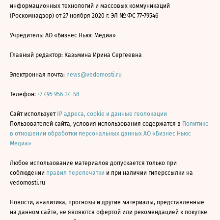
информационных технологий и массовых коммуникаций
(Роскомнадзор) от 27 ноября 2020 г. ЭЛ № ФС 77-79546
Учредитель: АО «Бизнес Ньюс Медиа»
Главный редактор: Казьмина Ирина Сергеевна
Электронная почта:
news@vedomosti.ru
Телефон:
+7 495 956-34-58
Сайт использует
IP адреса, cookie и данные геолокации
Пользователей сайта, условия использования содержатся в
Политике
в отношении обработки персональных данных АО «Бизнес Ньюс
Медиа»
Любое использование материалов допускается только при
соблюдении
правил перепечатки
и при наличии гиперссылки на
vedomosti.ru
Новости, аналитика, прогнозы и другие материалы, представленные
на данном сайте, не являются офертой или рекомендацией к покупке