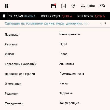
Войти
NY Бирж.
12,049
+0,49%
↑
IMOEX
2 273,74
-1,21%
↓
RTSI
885,06
-1,21%
↓
Ситуация на топливном рынке: меры, динамика, прогнозы
Выб
Наши проекты
Подписка
ВЕДЫ
Реклама
Город
РФРИТ
Аналитика
Справочник компаний
Промышленность
Подписка для юр.лиц
Наука
О компании
Здоровье
Редакция
Конференции
Менеджмент