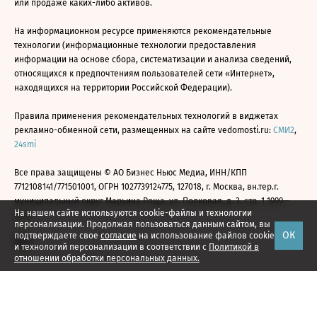
или продаже каких-либо активов.
На информационном ресурсе применяются рекомендательные
технологии (информационные технологии предоставления
информации на основе сбора, систематизации и анализа сведений,
относящихся к предпочтениям пользователей сети «Интернет»,
находящихся на территории Российской Федерации).
Правила применения рекомендательных технологий в виджетах
рекламно-обменной сети, размещенных на сайте vedomosti.ru:
СМИ2
,
24smi
Все права защищены © АО Бизнес Ньюс Медиа, ИНН/КПП
7712108141/771501001, ОГРН 1027739124775, 127018, г. Москва, вн.тер.г.
муниципальный округ Марьина Роща, ул. Полковая, д. 3, стр. 1 1999—
На нашем сайте используются cookie-файлы и технологии
2026
персонализации. Продолжая пользоваться данным сайтом, вы
ОК
подтверждаете свое
согласие
на использование файлов cookie
и технологий персонализации в соответствии с
Политикой в
отношении обработки персональных данных.