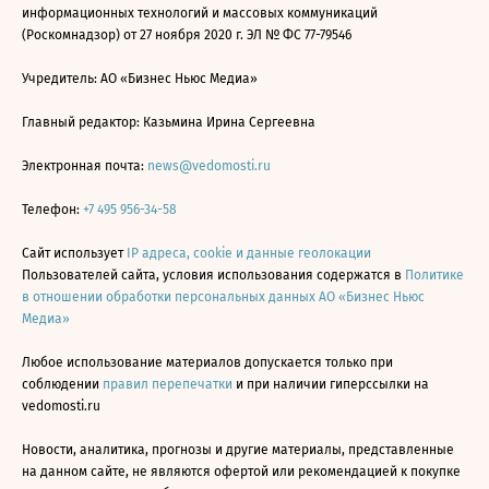
информационных технологий и массовых коммуникаций
(Роскомнадзор) от 27 ноября 2020 г. ЭЛ № ФС 77-79546
Учредитель: АО «Бизнес Ньюс Медиа»
Главный редактор: Казьмина Ирина Сергеевна
Электронная почта:
news@vedomosti.ru
Телефон:
+7 495 956-34-58
Сайт использует
IP адреса, cookie и данные геолокации
Пользователей сайта, условия использования содержатся в
Политике
в отношении обработки персональных данных АО «Бизнес Ньюс
Медиа»
Любое использование материалов допускается только при
соблюдении
правил перепечатки
и при наличии гиперссылки на
vedomosti.ru
Новости, аналитика, прогнозы и другие материалы, представленные
на данном сайте, не являются офертой или рекомендацией к покупке