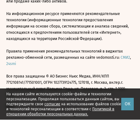
или продаже каких-либо активов.
На информационном ресурсе применяются рекомендательные
технологии (информационные технологии предоставления
информации на основе сбора, систематизации и анализа сведений,
относящихся к предпочтениям пользователей сети «Интернет»,
находящихся на территории Российской Федерации).
Правила применения рекомендательных технологий в виджетах
рекламно-обменной сети, размещенных на сайте vedomosti.ru:
СМИ2
,
24smi
Все права защищены © АО Бизнес Ньюс Медиа, ИНН/КПП
7712108141/771501001, ОГРН 1027739124775, 127018, г. Москва, вн.тер.г.
муниципальный округ Марьина Роща, ул. Полковая, д. 3, стр. 1 1999—
На нашем сайте используются cookie-файлы и технологии
2026
персонализации. Продолжая пользоваться данным сайтом, вы
ОК
подтверждаете свое
согласие
на использование файлов cookie
и технологий персонализации в соответствии с
Политикой в
отношении обработки персональных данных.