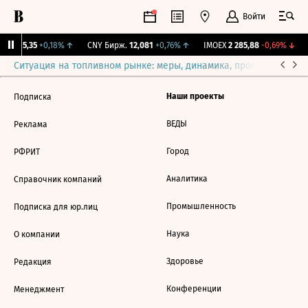
Войти
BI
115,35
+0,18%
↑
CNY Бирж.
12,081
+0,76%
↑
IMOEX
2 285,88
-0,69%
↓
Ситуация на топливном рынке: меры, динамика, прогнозы
Выб
Наши проекты
Подписка
ВЕДЫ
Реклама
Город
РФРИТ
Аналитика
Справочник компаний
Промышленность
Подписка для юр.лиц
Наука
О компании
Здоровье
Редакция
Конференции
Менеджмент