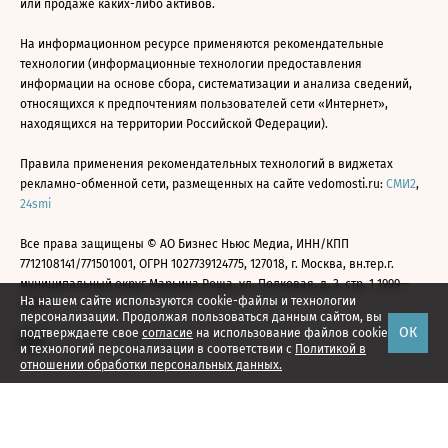
или продаже каких-либо активов.
На информационном ресурсе применяются рекомендательные
технологии (информационные технологии предоставления
информации на основе сбора, систематизации и анализа сведений,
относящихся к предпочтениям пользователей сети «Интернет»,
находящихся на территории Российской Федерации).
Правила применения рекомендательных технологий в виджетах
рекламно-обменной сети, размещенных на сайте vedomosti.ru:
СМИ2
,
24smi
Все права защищены © АО Бизнес Ньюс Медиа, ИНН/КПП
7712108141/771501001, ОГРН 1027739124775, 127018, г. Москва, вн.тер.г.
муниципальный округ Марьина Роща, ул. Полковая, д. 3, стр. 1 1999—
На нашем сайте используются cookie-файлы и технологии
2026
персонализации. Продолжая пользоваться данным сайтом, вы
ОК
подтверждаете свое
согласие
на использование файлов cookie
и технологий персонализации в соответствии с
Политикой в
отношении обработки персональных данных.