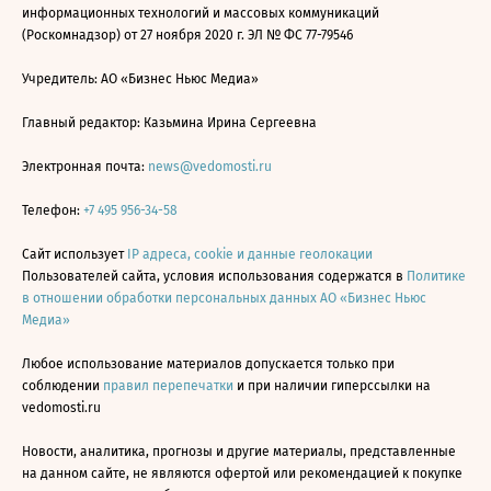
информационных технологий и массовых коммуникаций
(Роскомнадзор) от 27 ноября 2020 г. ЭЛ № ФС 77-79546
Учредитель: АО «Бизнес Ньюс Медиа»
Главный редактор: Казьмина Ирина Сергеевна
Электронная почта:
news@vedomosti.ru
Телефон:
+7 495 956-34-58
Сайт использует
IP адреса, cookie и данные геолокации
Пользователей сайта, условия использования содержатся в
Политике
в отношении обработки персональных данных АО «Бизнес Ньюс
Медиа»
Любое использование материалов допускается только при
соблюдении
правил перепечатки
и при наличии гиперссылки на
vedomosti.ru
Новости, аналитика, прогнозы и другие материалы, представленные
на данном сайте, не являются офертой или рекомендацией к покупке