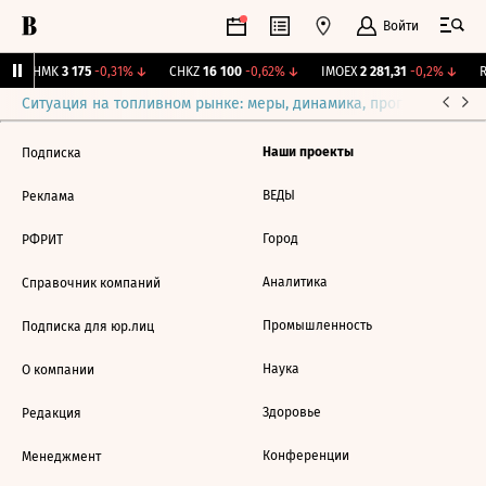
Войти
CHMK
3 175
-0,31%
↓
CHKZ
16 100
-0,62%
↓
IMOEX
2 281,31
-0,2%
↓
R
Ситуация на топливном рынке: меры, динамика, прогнозы
Выб
Наши проекты
Подписка
ВЕДЫ
Реклама
Город
РФРИТ
Аналитика
Справочник компаний
Промышленность
Подписка для юр.лиц
Наука
О компании
Здоровье
Редакция
Конференции
Менеджмент