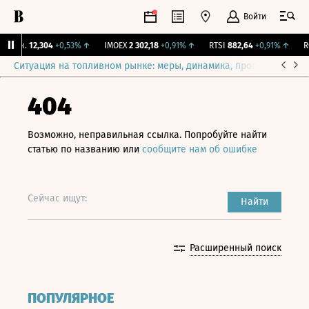
Войти
Бирж.
12,304
+0,53%
↑
IMOEX
2 302,18
+0,91%
↑
RTSI
882,64
+0,91%
↑
RG
Ситуация на топливном рынке: меры, динамика, прогнозы
Выб
404
Возможно, неправильная ссылка. Попробуйте найти
статью по названию или
сообщите нам об ошибке
Сейчас ищут:
Найти
Расширенный поиск
ПОПУЛЯРНОЕ