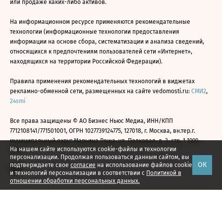
или продаже каких-либо активов.
На информационном ресурсе применяются рекомендательные
технологии (информационные технологии предоставления
информации на основе сбора, систематизации и анализа сведений,
относящихся к предпочтениям пользователей сети «Интернет»,
находящихся на территории Российской Федерации).
Правила применения рекомендательных технологий в виджетах
рекламно-обменной сети, размещенных на сайте vedomosti.ru:
СМИ2
,
24smi
Все права защищены © АО Бизнес Ньюс Медиа, ИНН/КПП
7712108141/771501001, ОГРН 1027739124775, 127018, г. Москва, вн.тер.г.
муниципальный округ Марьина Роща, ул. Полковая, д. 3, стр. 1 1999—
На нашем сайте используются cookie-файлы и технологии
2026
персонализации. Продолжая пользоваться данным сайтом, вы
ОК
подтверждаете свое
согласие
на использование файлов cookie
и технологий персонализации в соответствии с
Политикой в
отношении обработки персональных данных.