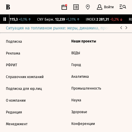
Войти
RGBI
115,3
+0,1%
↑
CNY Бирж.
12,239
+1,31%
↑
IMOEX
2 281,31
-0,2%
↓
RG
Ситуация на топливном рынке: меры, динамика, прогнозы
Выб
Наши проекты
Подписка
ВЕДЫ
Реклама
Город
РФРИТ
Аналитика
Справочник компаний
Промышленность
Подписка для юр.лиц
Наука
О компании
Здоровье
Редакция
Конференции
Менеджмент