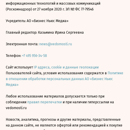
информационных технологий и массовых коммуникаций
(Роскомнадзор) от 27 ноября 2020 г. ЭЛ № ФС 77-79546
Учредитель: АО «Бизнес Ньюс Медиа»
Главный редактор: Казьмина Ирина Сергеевна
Электронная почта:
news@vedomosti.ru
Телефон:
+7 495 956-34-58
Сайт использует
IP адреса, cookie и данные геолокации
Пользователей сайта, условия использования содержатся в
Политике
в отношении обработки персональных данных АО «Бизнес Ньюс
Медиа»
Любое использование материалов допускается только при
соблюдении
правил перепечатки
и при наличии гиперссылки на
vedomosti.ru
Новости, аналитика, прогнозы и другие материалы, представленные
на данном сайте, не являются офертой или рекомендацией к покупке