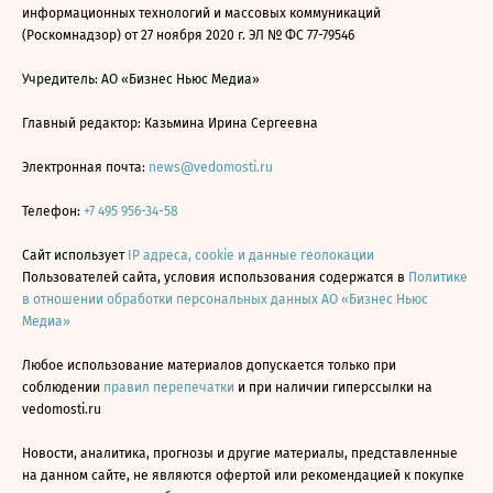
информационных технологий и массовых коммуникаций
(Роскомнадзор) от 27 ноября 2020 г. ЭЛ № ФС 77-79546
Учредитель: АО «Бизнес Ньюс Медиа»
Главный редактор: Казьмина Ирина Сергеевна
Электронная почта:
news@vedomosti.ru
Телефон:
+7 495 956-34-58
Сайт использует
IP адреса, cookie и данные геолокации
Пользователей сайта, условия использования содержатся в
Политике
в отношении обработки персональных данных АО «Бизнес Ньюс
Медиа»
Любое использование материалов допускается только при
соблюдении
правил перепечатки
и при наличии гиперссылки на
vedomosti.ru
Новости, аналитика, прогнозы и другие материалы, представленные
на данном сайте, не являются офертой или рекомендацией к покупке