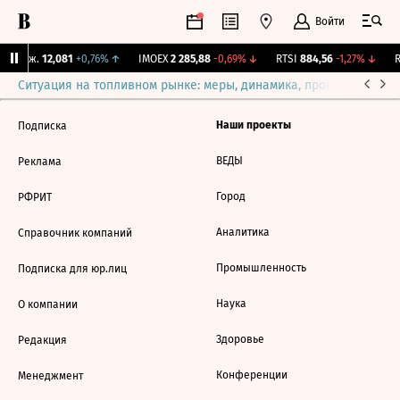
Войти
 Бирж.
12,081
+0,76%
↑
IMOEX
2 285,88
-0,69%
↓
RTSI
884,56
-1,27%
↓
R
Ситуация на топливном рынке: меры, динамика, прогнозы
Выб
Наши проекты
Подписка
ВЕДЫ
Реклама
Город
РФРИТ
Аналитика
Справочник компаний
Промышленность
Подписка для юр.лиц
Наука
О компании
Здоровье
Редакция
Конференции
Менеджмент