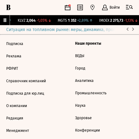
Войти
,49%
↑
KLVZ
2,064
-1,05%
↓
MGTS
1 352
+2,89%
↑
IMOEX
2 275,73
-1,13%
↓
Ситуация на топливном рынке: меры, динамика, прогнозы
Выб
Наши проекты
Подписка
ВЕДЫ
Реклама
Город
РФРИТ
Аналитика
Справочник компаний
Промышленность
Подписка для юр.лиц
Наука
О компании
Здоровье
Редакция
Конференции
Менеджмент