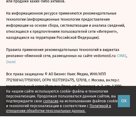
или продаже каких-либо активов.
На информационном ресурсе применяются рекомендательные
технологии (информационные технологии предоставления
информации на основе сбора, систематизации и анализа сведений,
относящихся к предпочтениям пользователей сети «Интернет»,
находящихся на территории Российской Федерации).
Правила применения рекомендательных технологий в виджетах
рекламно-обменной сети, размещенных на сайте vedomosti.ru:
СМИ2
,
24smi
Все права защищены © АО Бизнес Ньюс Медиа, ИНН/КПП
7712108141/771501001, ОГРН 1027739124775, 127018, г. Москва, вн.тер.г.
муниципальный округ Марьина Роща, ул. Полковая, д. 3, стр. 1 1999—
На нашем сайте используются cookie-файлы и технологии
2026
персонализации. Продолжая пользоваться данным сайтом, вы
ОК
подтверждаете свое
согласие
на использование файлов cookie
и технологий персонализации в соответствии с
Политикой в
отношении обработки персональных данных.