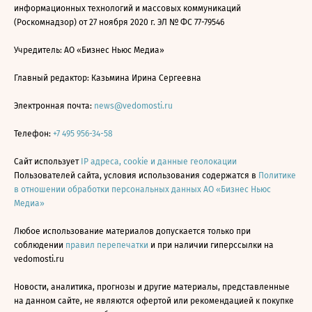
информационных технологий и массовых коммуникаций
(Роскомнадзор) от 27 ноября 2020 г. ЭЛ № ФС 77-79546
Учредитель: АО «Бизнес Ньюс Медиа»
Главный редактор: Казьмина Ирина Сергеевна
Электронная почта:
news@vedomosti.ru
Телефон:
+7 495 956-34-58
Сайт использует
IP адреса, cookie и данные геолокации
Пользователей сайта, условия использования содержатся в
Политике
в отношении обработки персональных данных АО «Бизнес Ньюс
Медиа»
Любое использование материалов допускается только при
соблюдении
правил перепечатки
и при наличии гиперссылки на
vedomosti.ru
Новости, аналитика, прогнозы и другие материалы, представленные
на данном сайте, не являются офертой или рекомендацией к покупке