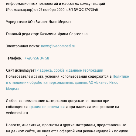
информационных технологий и массовых коммуникаций
(Роскомнадзор) от 27 ноября 2020 г. ЭЛ № ФС 77-79546
Учредитель: АО «Бизнес Ньюс Медиа»
Главный редактор: Казьмина Ирина Сергеевна
Электронная почта:
news@vedomosti.ru
Телефон:
+7 495 956-34-58
Сайт использует
IP адреса, cookie и данные геолокации
Пользователей сайта, условия использования содержатся в
Политике
в отношении обработки персональных данных АО «Бизнес Ньюс
Медиа»
Любое использование материалов допускается только при
соблюдении
правил перепечатки
и при наличии гиперссылки на
vedomosti.ru
Новости, аналитика, прогнозы и другие материалы, представленные
на данном сайте, не являются офертой или рекомендацией к покупке