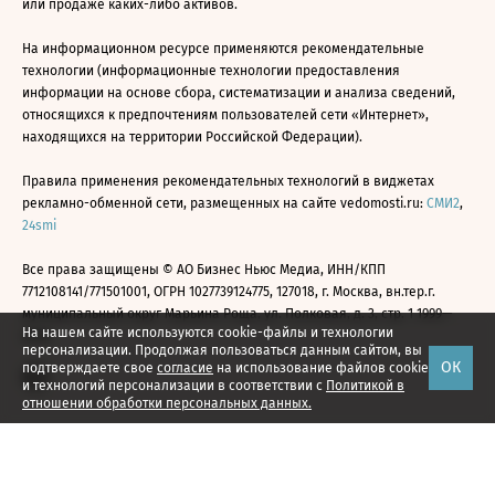
или продаже каких-либо активов.
На информационном ресурсе применяются рекомендательные
технологии (информационные технологии предоставления
информации на основе сбора, систематизации и анализа сведений,
относящихся к предпочтениям пользователей сети «Интернет»,
находящихся на территории Российской Федерации).
Правила применения рекомендательных технологий в виджетах
рекламно-обменной сети, размещенных на сайте vedomosti.ru:
СМИ2
,
24smi
Все права защищены © АО Бизнес Ньюс Медиа, ИНН/КПП
7712108141/771501001, ОГРН 1027739124775, 127018, г. Москва, вн.тер.г.
муниципальный округ Марьина Роща, ул. Полковая, д. 3, стр. 1 1999—
На нашем сайте используются cookie-файлы и технологии
2026
персонализации. Продолжая пользоваться данным сайтом, вы
ОК
подтверждаете свое
согласие
на использование файлов cookie
и технологий персонализации в соответствии с
Политикой в
отношении обработки персональных данных.