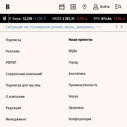
Войти
CNY Бирж.
12,239
+1,31%
↑
IMOEX
2 281,31
-0,2%
↓
RTSI
874,64
-1,12%
↓
Ситуация на топливном рынке: меры, динамика, прогнозы
Выб
Наши проекты
Подписка
ВЕДЫ
Реклама
Город
РФРИТ
Аналитика
Справочник компаний
Промышленность
Подписка для юр.лиц
Наука
О компании
Здоровье
Редакция
Конференции
Менеджмент