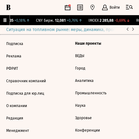
Войти
I
115,35
+0,18%
↑
CNY Бирж.
12,081
+0,76%
↑
IMOEX
2 285,88
-0,69%
↓
RG
Ситуация на топливном рынке: меры, динамика, прогнозы
Выб
Наши проекты
Подписка
ВЕДЫ
Реклама
Город
РФРИТ
Аналитика
Справочник компаний
Промышленность
Подписка для юр.лиц
Наука
О компании
Здоровье
Редакция
Конференции
Менеджмент