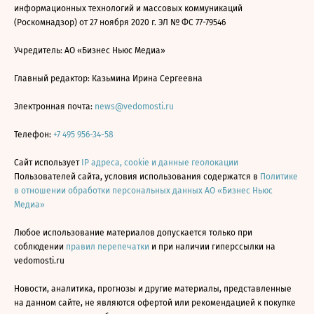
информационных технологий и массовых коммуникаций
(Роскомнадзор) от 27 ноября 2020 г. ЭЛ № ФС 77-79546
Учредитель: АО «Бизнес Ньюс Медиа»
Главный редактор: Казьмина Ирина Сергеевна
Электронная почта:
news@vedomosti.ru
Телефон:
+7 495 956-34-58
Сайт использует
IP адреса, cookie и данные геолокации
Пользователей сайта, условия использования содержатся в
Политике
в отношении обработки персональных данных АО «Бизнес Ньюс
Медиа»
Любое использование материалов допускается только при
соблюдении
правил перепечатки
и при наличии гиперссылки на
vedomosti.ru
Новости, аналитика, прогнозы и другие материалы, представленные
на данном сайте, не являются офертой или рекомендацией к покупке