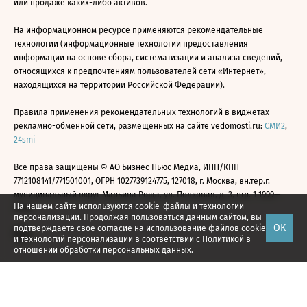
или продаже каких-либо активов.
На информационном ресурсе применяются рекомендательные
технологии (информационные технологии предоставления
информации на основе сбора, систематизации и анализа сведений,
относящихся к предпочтениям пользователей сети «Интернет»,
находящихся на территории Российской Федерации).
Правила применения рекомендательных технологий в виджетах
рекламно-обменной сети, размещенных на сайте vedomosti.ru:
СМИ2
,
24smi
Все права защищены © АО Бизнес Ньюс Медиа, ИНН/КПП
7712108141/771501001, ОГРН 1027739124775, 127018, г. Москва, вн.тер.г.
муниципальный округ Марьина Роща, ул. Полковая, д. 3, стр. 1 1999—
На нашем сайте используются cookie-файлы и технологии
2026
персонализации. Продолжая пользоваться данным сайтом, вы
ОК
подтверждаете свое
согласие
на использование файлов cookie
и технологий персонализации в соответствии с
Политикой в
отношении обработки персональных данных.