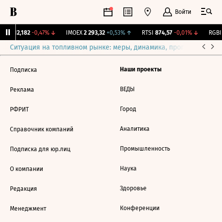
Войти
ирж.
12,182
-0,47%
↓
IMOEX
2 293,32
+0,53%
↑
RTSI
874,57
-0,01%
↓
RGBI
Ситуация на топливном рынке: меры, динамика, прогнозы
Выб
Наши проекты
Подписка
ВЕДЫ
Реклама
Город
РФРИТ
Аналитика
Справочник компаний
Промышленность
Подписка для юр.лиц
Наука
О компании
Здоровье
Редакция
Конференции
Менеджмент