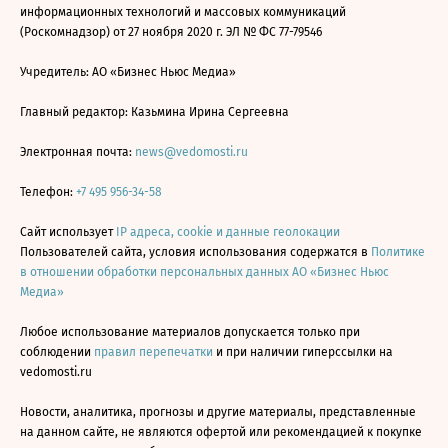
информационных технологий и массовых коммуникаций
(Роскомнадзор) от 27 ноября 2020 г. ЭЛ № ФС 77-79546
Учредитель: АО «Бизнес Ньюс Медиа»
Главный редактор: Казьмина Ирина Сергеевна
Электронная почта:
news@vedomosti.ru
Телефон:
+7 495 956-34-58
Сайт использует
IP адреса, cookie и данные геолокации
Пользователей сайта, условия использования содержатся в
Политике
в отношении обработки персональных данных АО «Бизнес Ньюс
Медиа»
Любое использование материалов допускается только при
соблюдении
правил перепечатки
и при наличии гиперссылки на
vedomosti.ru
Новости, аналитика, прогнозы и другие материалы, представленные
на данном сайте, не являются офертой или рекомендацией к покупке