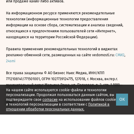
или продаже каких-либо активов.
На информационном ресурсе применяются рекомендательные
технологии (информационные технологии предоставления
информации на основе сбора, систематизации и анализа сведений,
относящихся к предпочтениям пользователей сети «Интернет»,
находящихся на территории Российской Федерации).
Правила применения рекомендательных технологий в виджетах
рекламно-обменной сети, размещенных на сайте vedomosti.ru:
СМИ2
,
24smi
Все права защищены © АО Бизнес Ньюс Медиа, ИНН/КПП
7712108141/771501001, ОГРН 1027739124775, 127018, г. Москва, вн.тер.г.
муниципальный округ Марьина Роща, ул. Полковая, д. 3, стр. 1 1999—
На нашем сайте используются cookie-файлы и технологии
2026
персонализации. Продолжая пользоваться данным сайтом, вы
ОК
подтверждаете свое
согласие
на использование файлов cookie
и технологий персонализации в соответствии с
Политикой в
отношении обработки персональных данных.