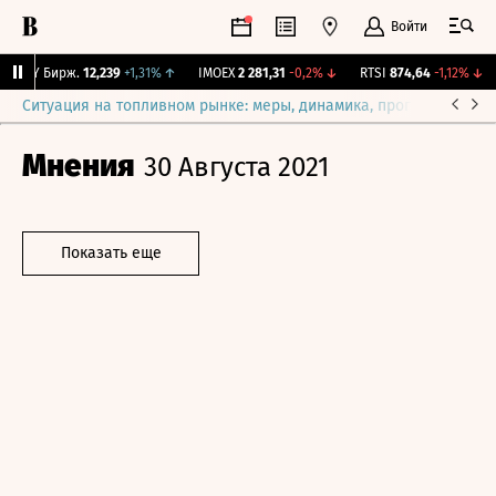
Войти
CNY Бирж.
12,239
+1,31%
↑
IMOEX
2 281,31
-0,2%
↓
RTSI
874,64
-1,12%
↓
Ситуация на топливном рынке: меры, динамика, прогнозы
Выб
Мнения
30 Августа 2021
Показать еще