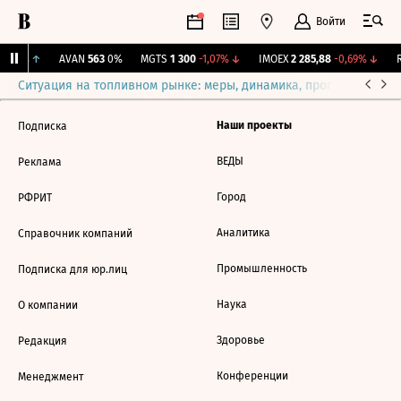
Войти
0,76%
↑
AVAN
563
0%
MGTS
1 300
-1,07%
↓
IMOEX
2 285,88
-0,69%
↓
R
Ситуация на топливном рынке: меры, динамика, прогнозы
Выб
Наши проекты
Подписка
ВЕДЫ
Реклама
Город
РФРИТ
Аналитика
Справочник компаний
Промышленность
Подписка для юр.лиц
Наука
О компании
Здоровье
Редакция
Конференции
Менеджмент