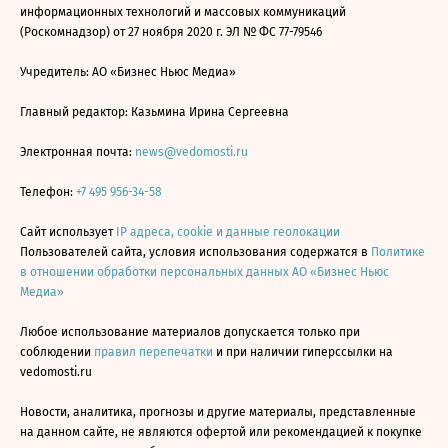
информационных технологий и массовых коммуникаций
(Роскомнадзор) от 27 ноября 2020 г. ЭЛ № ФС 77-79546
Учредитель: АО «Бизнес Ньюс Медиа»
Главный редактор: Казьмина Ирина Сергеевна
Электронная почта:
news@vedomosti.ru
Телефон:
+7 495 956-34-58
Сайт использует
IP адреса, cookie и данные геолокации
Пользователей сайта, условия использования содержатся в
Политике
в отношении обработки персональных данных АО «Бизнес Ньюс
Медиа»
Любое использование материалов допускается только при
соблюдении
правил перепечатки
и при наличии гиперссылки на
vedomosti.ru
Новости, аналитика, прогнозы и другие материалы, представленные
на данном сайте, не являются офертой или рекомендацией к покупке