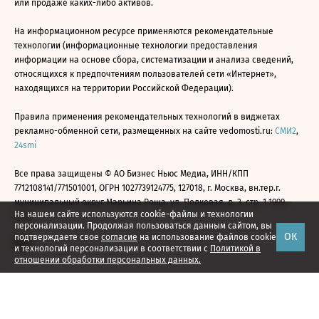
или продаже каких-либо активов.
На информационном ресурсе применяются рекомендательные
технологии (информационные технологии предоставления
информации на основе сбора, систематизации и анализа сведений,
относящихся к предпочтениям пользователей сети «Интернет»,
находящихся на территории Российской Федерации).
Правила применения рекомендательных технологий в виджетах
рекламно-обменной сети, размещенных на сайте vedomosti.ru:
СМИ2
,
24smi
Все права защищены © АО Бизнес Ньюс Медиа, ИНН/КПП
7712108141/771501001, ОГРН 1027739124775, 127018, г. Москва, вн.тер.г.
муниципальный округ Марьина Роща, ул. Полковая, д. 3, стр. 1 1999—
На нашем сайте используются cookie-файлы и технологии
2026
персонализации. Продолжая пользоваться данным сайтом, вы
ОК
подтверждаете свое
согласие
на использование файлов cookie
и технологий персонализации в соответствии с
Политикой в
отношении обработки персональных данных.