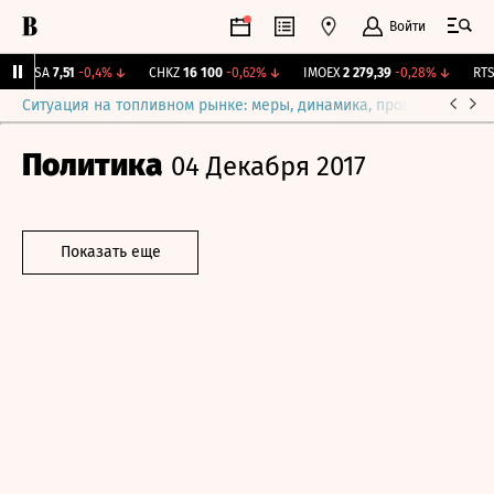
Войти
ARSA
7,51
-0,4%
↓
CHKZ
16 100
-0,62%
↓
IMOEX
2 279,39
-0,28%
↓
RTSI
Ситуация на топливном рынке: меры, динамика, прогнозы
Выб
Политика
04 Декабря 2017
Показать еще