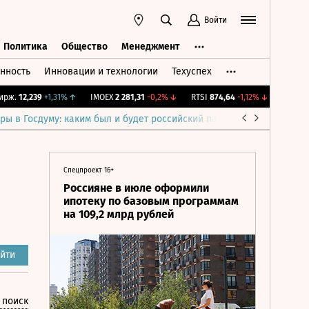
Войти
Политика
Общество
Менеджмент
нность
Инновации и технологии
Техуспех
ть
Политика
Общество
Менеджмент
.
12,239
+1,31%
↑
IMOEX
2 281,31
-0,2%
↓
RTSI
874,64
-1,12%
↓
RGBI
115,3
ры в Госдуму: каким был и будет российский парламент
Война н
Спецпроект 16+
Россияне в июле оформили
ипотеку по базовым программам
на 109,2 млрд рублей
йти
 поиск