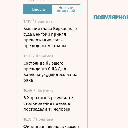
Новости
Новости
компаний
ПОПУЛЯРНО
17:11
/ Политика
Бывший глава Верховного
суда Венгрии принял
предложение стать
президентом страны
17:01
/ Политика
Состояние бывшего
президента США Джо
Байдена ухудшилось из-за
рака
16:46
/ Политика
В Хорватии в результате
столкновения поездов
пострадали 19 человек
16:35
/ Политика
Финляндия введет экзамен