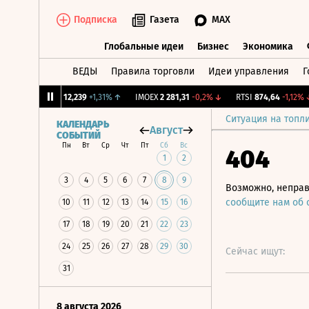
Подписка
Газета
MAX
Глобальные идеи
Бизнес
Экономика
ВЕДЫ
Правила торговли
Идеи управления
Г
Глобальные идеи
Бизнес
Экономик
CNY Бирж.
12,239
+1,31%
↑
IMOEX
2 281,31
-0,2%
↓
RTSI
874,64
-1,12%
↓
Ситуация на топл
КАЛЕНДАРЬ
Август
СОБЫТИЙ
Пн
Вт
Ср
Чт
Пт
Сб
Вс
404
1
2
3
4
5
6
7
8
9
Возможно, неправ
сообщите нам об
10
11
12
13
14
15
16
17
18
19
20
21
22
23
24
25
26
27
28
29
30
Сейчас ищут:
31
8 августа 2026