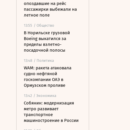
опоздавшие на рейс
пассажирки выбежали на
летное поле
13:55
/ Общество
В Норильске грузовой
Boeing выкатился за
пределы взлетно-
посадочной полосы
13:48
/ Политика
WAM: ракета атаковала
судно нефтяной
госкомпании ОАЭ в
Ормузском проливе
13:42
/ Экономика
Собянин: модернизация
метро развивает
транспортное
машиностроение в России