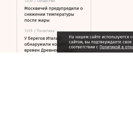
13:30
/ Общество
Москвичей предупредили о
снижении температуры
после жары
13:19
/ Политика
На нашем сайте используются c
У берегов Италии
сайтом, вы подтверждаете свое
обнаружили корабль
соответствии с
Политикой в отн
времен Древнего Рима с
амфорами на борту
13:13
/
ESG
Грибы, включая мухоморы,
становятся пищей оленей
Камчатки перед зимой
13:07
/ Политика
Силы ПВО сбили 19
летевших на Москву БПЛА
13:05
/ Политика
Сооснователь Wikipedia
назвал платформу