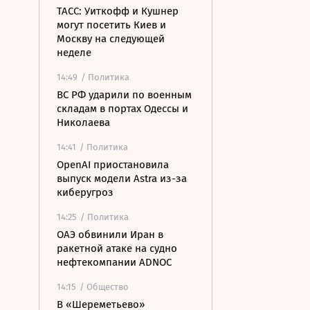
ТАСС: Уиткофф и Кушнер
могут посетить Киев и
Москву на следующей
неделе
14:49
/ Политика
ВС РФ ударили по военным
складам в портах Одессы и
Николаева
14:41
/ Политика
OpenAI приостановила
выпуск модели Astra из-за
киберугроз
14:25
/ Политика
ОАЭ обвинили Иран в
ракетной атаке на судно
нефтекомпании ADNOC
14:15
/ Общество
В «Шереметьево»