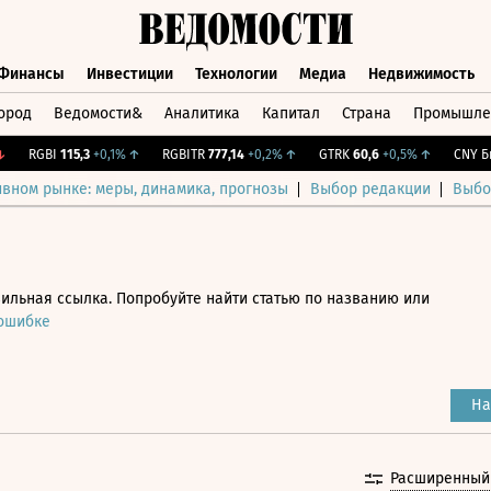
Финансы
Инвестиции
Технологии
Медиа
Недвижимость
ород
Ведомости&
Аналитика
Капитал
Страна
Промышле
а
Финансы
Инвестиции
Технологии
Медиа
Недвижимос
RGBI
115,3
+0,1%
↑
RGBITR
777,14
+0,2%
↑
GTRK
60,6
+0,5%
↑
CNY Бирж
ивном рынке: меры, динамика, прогнозы
Выбор редакции
Выбо
ильная ссылка. Попробуйте найти статью по названию или
 ошибке
На
Расширенный