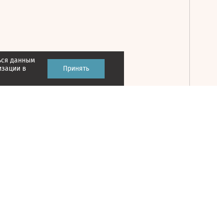
ься данным
Принять
изации в