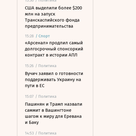
15:30
/ Политика
США выделили более $200
млн на запуск
Транскаспийского фонда
предпринимательства
15:28
/
Спорт
«Арсенал» продлил самый
долгосрочный спонсоркий
контракт в истории АПЛ
15:26
/ Политика
Вучич заявил о готовности
поддерживать Украину на
пути в ЕС
15:07
/ Политика
Пашинян и Трамп назвали
саммит в Вашингтоне
шагом к миру для Еревана
и Баку
14:53
/ Политика