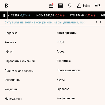
Войти
Y Бирж.
12,239
+1,31%
↑
IMOEX
2 281,31
-0,2%
↓
RTSI
874,64
-1,12%
↓
RGB
Ситуация на топливном рынке: меры, динамика, прогнозы
Выб
Наши проекты
Подписка
ВЕДЫ
Реклама
Город
РФРИТ
Аналитика
Справочник компаний
Промышленность
Подписка для юр.лиц
Наука
О компании
Здоровье
Редакция
Конференции
Менеджмент