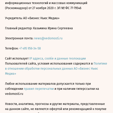
информационных технологий и массовых коммуникаций
(Роскомнадзор) от 27 ноября 2020 г. ЭЛ № ФС 77-79546
Учредитель: АО «Бизнес Ньюс Медиа»
Главный редактор: Казьмина Ирина Сергеевна
Электронная почта:
news@vedomosti.ru
Телефон:
+7 495 956-34-58
Сайт использует
IP адреса, cookie и данные геолокации
Пользователей сайта, условия использования содержатся в
Политике
в отношении обработки персональных данных АО «Бизнес Ньюс
Медиа»
Любое использование материалов допускается только при
соблюдении
правил перепечатки
и при наличии гиперссылки на
vedomosti.ru
Новости, аналитика, прогнозы и другие материалы, представленные
на данном сайте, не являются офертой или рекомендацией к покупке