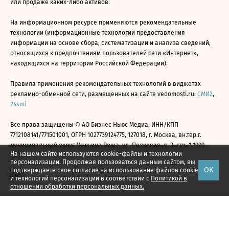
или продаже каких-либо активов.
На информационном ресурсе применяются рекомендательные
технологии (информационные технологии предоставления
информации на основе сбора, систематизации и анализа сведений,
относящихся к предпочтениям пользователей сети «Интернет»,
находящихся на территории Российской Федерации).
Правила применения рекомендательных технологий в виджетах
рекламно-обменной сети, размещенных на сайте vedomosti.ru:
СМИ2
,
24smi
Все права защищены © АО Бизнес Ньюс Медиа, ИНН/КПП
7712108141/771501001, ОГРН 1027739124775, 127018, г. Москва, вн.тер.г.
муниципальный округ Марьина Роща, ул. Полковая, д. 3, стр. 1 1999—
На нашем сайте используются cookie-файлы и технологии
2026
персонализации. Продолжая пользоваться данным сайтом, вы
ОК
подтверждаете свое
согласие
на использование файлов cookie
и технологий персонализации в соответствии с
Политикой в
отношении обработки персональных данных.