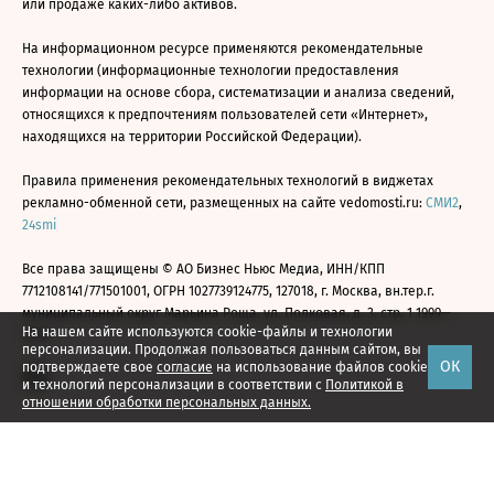
или продаже каких-либо активов.
На информационном ресурсе применяются рекомендательные
технологии (информационные технологии предоставления
информации на основе сбора, систематизации и анализа сведений,
относящихся к предпочтениям пользователей сети «Интернет»,
находящихся на территории Российской Федерации).
Правила применения рекомендательных технологий в виджетах
рекламно-обменной сети, размещенных на сайте vedomosti.ru:
СМИ2
,
24smi
Все права защищены © АО Бизнес Ньюс Медиа, ИНН/КПП
7712108141/771501001, ОГРН 1027739124775, 127018, г. Москва, вн.тер.г.
муниципальный округ Марьина Роща, ул. Полковая, д. 3, стр. 1 1999—
На нашем сайте используются cookie-файлы и технологии
2026
персонализации. Продолжая пользоваться данным сайтом, вы
ОК
подтверждаете свое
согласие
на использование файлов cookie
и технологий персонализации в соответствии с
Политикой в
отношении обработки персональных данных.