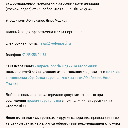
информационных технологий и массовых коммуникаций
(Роскомнадзор) от 27 ноября 2020 г. ЭЛ № ФС 77-79546
Учредитель: АО «Бизнес Ньюс Медиа»
Главный редактор: Казьмина Ирина Сергеевна
Электронная почта:
news@vedomosti.ru
Телефон:
+7 495 956-34-58
Сайт использует
IP адреса, cookie и данные геолокации
Пользователей сайта, условия использования содержатся в
Политике
в отношении обработки персональных данных АО «Бизнес Ньюс
Медиа»
Любое использование материалов допускается только при
соблюдении
правил перепечатки
и при наличии гиперссылки на
vedomosti.ru
Новости, аналитика, прогнозы и другие материалы, представленные
на данном сайте, не являются офертой или рекомендацией к покупке