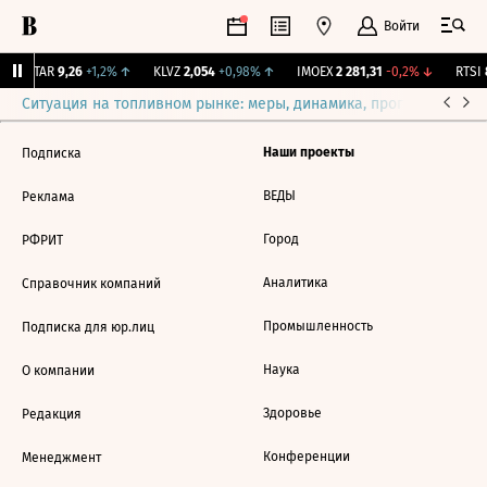
Войти
UTAR
9,26
+1,2%
↑
KLVZ
2,054
+0,98%
↑
IMOEX
2 281,31
-0,2%
↓
RTSI
8
Ситуация на топливном рынке: меры, динамика, прогнозы
Выб
Наши проекты
Подписка
ВЕДЫ
Реклама
Город
РФРИТ
Аналитика
Справочник компаний
Промышленность
Подписка для юр.лиц
Наука
О компании
Здоровье
Редакция
Конференции
Менеджмент