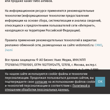
или продаже каких-либо активов.
На информационном ресурсе применяются рекомендательные
технологии (информационные технологии предоставления
информации на основе сбора, систематизации и анализа сведений,
относящихся к предпочтениям пользователей сети «Интернет»,
находящихся на территории Российской Федерации).
Правила применения рекомендательных технологий в виджетах
рекламно-обменной сети, размещенных на сайте vedomosti.ru:
СМИ2
,
24smi
Все права защищены © АО Бизнес Ньюс Медиа, ИНН/КПП
7712108141/771501001, ОГРН 1027739124775, 127018, г. Москва, вн.тер.г.
муниципальный округ Марьина Роща, ул. Полковая, д. 3, стр. 1 1999—
На нашем сайте используются cookie-файлы и технологии
2026
персонализации. Продолжая пользоваться данным сайтом, вы
ОК
подтверждаете свое
согласие
на использование файлов cookie
и технологий персонализации в соответствии с
Политикой в
отношении обработки персональных данных.