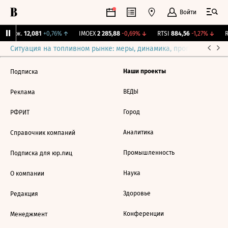
Войти
Y Бирж.
12,081
+0,76%
↑
IMOEX
2 285,88
-0,69%
↓
RTSI
884,56
-1,27%
↓
R
Ситуация на топливном рынке: меры, динамика, прогнозы
Выб
Наши проекты
Подписка
ВЕДЫ
Реклама
Город
РФРИТ
Аналитика
Справочник компаний
Промышленность
Подписка для юр.лиц
Наука
О компании
Здоровье
Редакция
Конференции
Менеджмент