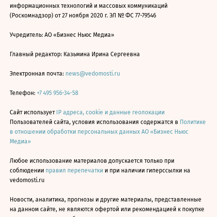
информационных технологий и массовых коммуникаций
(Роскомнадзор) от 27 ноября 2020 г. ЭЛ № ФС 77-79546
Учредитель: АО «Бизнес Ньюс Медиа»
Главный редактор: Казьмина Ирина Сергеевна
Электронная почта:
news@vedomosti.ru
Телефон:
+7 495 956-34-58
Сайт использует
IP адреса, cookie и данные геолокации
Пользователей сайта, условия использования содержатся в
Политике
в отношении обработки персональных данных АО «Бизнес Ньюс
Медиа»
Любое использование материалов допускается только при
соблюдении
правил перепечатки
и при наличии гиперссылки на
vedomosti.ru
Новости, аналитика, прогнозы и другие материалы, представленные
на данном сайте, не являются офертой или рекомендацией к покупке