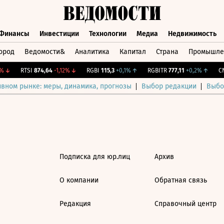
Финансы
Инвестиции
Технологии
Медиа
Недвижимость
ород
Ведомости&
Аналитика
Капитал
Страна
Промышле
а
Финансы
Инвестиции
Технологии
Медиа
Недвижимос
↓
RTSI
874,64
-1,12%
↓
RGBI
115,3
+0,1%
↑
RGBITR
777,11
+0,2%
↑
CNY
ивном рынке: меры, динамика, прогнозы
Выбор редакции
Выбо
Подписка для юр.лиц
Архив
О компании
Обратная связь
Редакция
Справочный центр