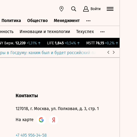
Войти
Политика
Общество
Менеджмент
нность
Инновации и технологии
Техуспех
ть
Политика
Общество
Менеджмент
 Бирж.
12,239
+1,31%
↑
LIFE
1,845
+0,54%
↑
MSTT
76,15
+0,2%
↑
IMOEX
2 
ры в Госдуму: каким был и будет российский парламент
Война н
Контакты
127018, г. Москва, ул. Полковая, д. 3, стр. 1
На карте
+7 495 956-34-58