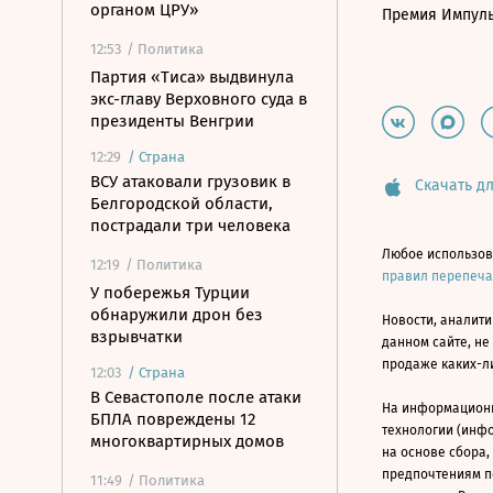
органом ЦРУ»
Премия Импул
12:53
/ Политика
Партия «Тиса» выдвинула
экс-главу Верховного суда в
президенты Венгрии
12:29
/
Страна
ВСУ атаковали грузовик в
Скачать дл
Белгородской области,
пострадали три человека
Любое использов
12:19
/ Политика
правил перепеч
У побережья Турции
обнаружили дрон без
Новости, аналити
взрывчатки
данном сайте, не
продаже каких-л
12:03
/
Страна
В Севастополе после атаки
На информацион
БПЛА повреждены 12
технологии (инф
многоквартирных домов
на основе сбора,
предпочтениям п
11:49
/ Политика