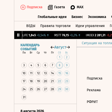
Подписка
Газета
MAX
Глобальные идеи
Бизнес
Экономика
ВЕДЫ
Правила торговли
Идеи управления
Г
Глобальные идеи
Бизнес
Экономик
39
+1,31%
↑
LIFE
1,845
+0,54%
↑
MSTT
76,15
+0,2%
↑
IMOEX
2 281,31
-0,2%
Ситуация на топл
КАЛЕНДАРЬ
Август
СОБЫТИЙ
Пн
Вт
Ср
Чт
Пт
Сб
Вс
1
2
3
4
5
6
7
8
9
10
11
12
13
14
15
16
Подписка
17
18
19
20
21
22
23
24
25
26
27
28
29
30
Реклама
31
РФРИТ
8 августа 2026