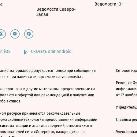
ьс
Ведомости Юг
Ведомости Северо-
Запад
я iOS
Скачать для Android
ание материалов допускается только при соблюдении
Сетевое изд
атки
и при наличии гиперссылки на vedomosti.ru
Решение Фе
ка, прогнозы и другие материалы, представленные на
информацио
 являются офертой или рекомендацией к покупке или
от 27 ноября
ибо активов.
Учредитель
ном ресурсе применяются рекомендательные
ормационные технологии предоставления информации
Главный ре
 систематизации и анализа сведений, относящихся к
ользователей сети «Интернет», находящихся на
Электронна