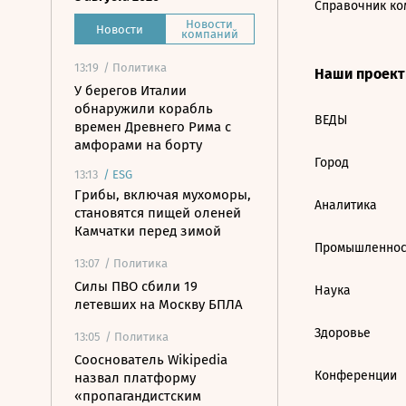
Справочник ко
Новости
Новости
компаний
13:19
/ Политика
Наши проек
У берегов Италии
обнаружили корабль
ВЕДЫ
времен Древнего Рима с
амфорами на борту
Город
13:13
/
ESG
Грибы, включая мухоморы,
Аналитика
становятся пищей оленей
Камчатки перед зимой
Промышленнос
13:07
/ Политика
Силы ПВО сбили 19
Наука
летевших на Москву БПЛА
Здоровье
13:05
/ Политика
Сооснователь Wikipedia
Конференции
назвал платформу
«пропагандистским