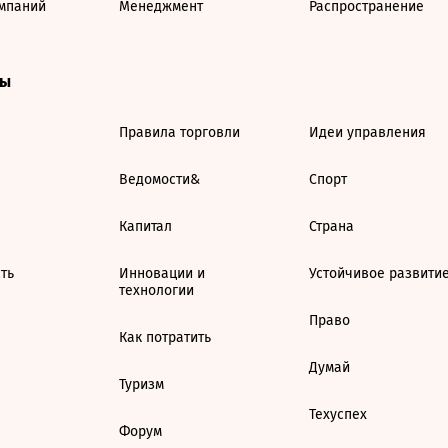
мпаний
Менеджмент
Распространение
ты
Правила торговли
Идеи управления
Ведомости&
Спорт
Капитал
Страна
ть
Инновации и
Устойчивое развити
технологии
Право
Как потратить
Думай
Туризм
Техуспех
Форум