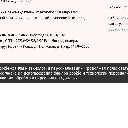
ийской Федерации).
Телефон:
+7
ния рекомендательных технологий в виджетах
й сети, размещенных на сайте vedomosti.ru:
СМИ2
,
Сайт испол
сайта, усл
обработки 
ены © АО Бизнес Ньюс Медиа, ИНН/КПП
01, ОГРН 1027739124775, 127018, г. Москва, вн.тер.г.
уг Марьина Роща, ул. Полковая, д. 3, стр. 1 1999—2026
ookie-файлы и технологии персонализации. Продолжая пользоват
согласие
на использование файлов cookie и технологий персонал
ошении обработки персональных данных.