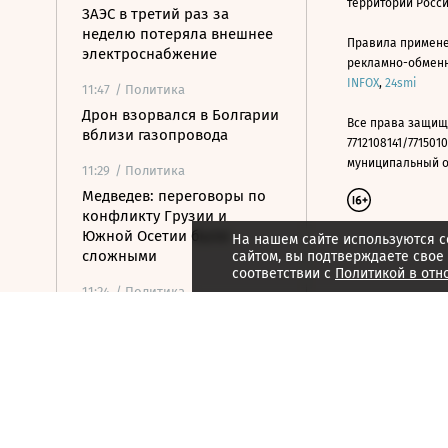
территории Росс
ЗАЭС в третий раз за
неделю потеряла внешнее
Правила примене
электроснабжение
рекламно-обменно
INFOX
,
24smi
11:47
/ Политика
Дрон взорвался в Болгарии
Все права защищ
вблизи газопровода
7712108141/7715010
муниципальный окр
11:29
/ Политика
Медведев: переговоры по
конфликту Грузии и
Южной Осетии были
На нашем сайте используются c
сложными
сайтом, вы подтверждаете свое
соответствии с
Политикой в отн
11:24
/ Политика
Index: Сийярто
заподозрили во
взяточничестве
11:09
/ Политика
Турция ограничила проход
судов в Черное море через