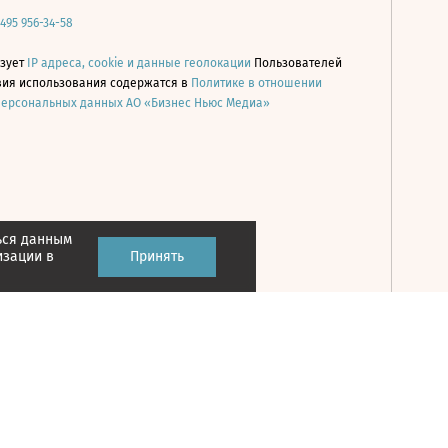
 495 956-34-58
ьзует
IP адреса, cookie и данные геолокации
Пользователей
овия использования содержатся в
Политике в отношении
персональных данных АО «Бизнес Ньюс Медиа»
ься данным
Принять
изации в