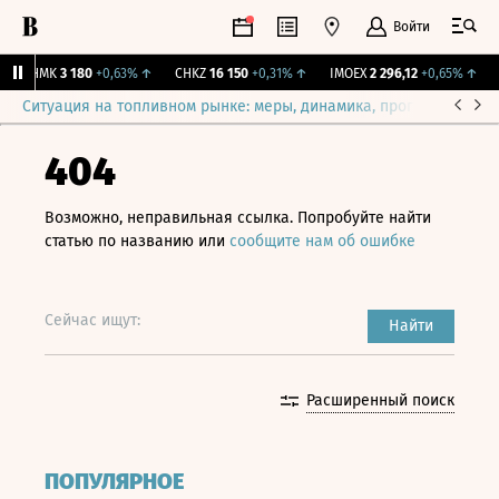
Войти
CHMK
3 180
+0,63%
↑
CHKZ
16 150
+0,31%
↑
IMOEX
2 296,12
+0,65%
↑
R
Ситуация на топливном рынке: меры, динамика, прогнозы
Выб
404
Возможно, неправильная ссылка. Попробуйте найти
статью по названию или
сообщите нам об ошибке
Сейчас ищут:
Найти
Расширенный поиск
ПОПУЛЯРНОЕ